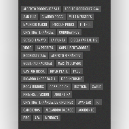
ALBERTO RODRÍGUEZ SAÁ
ADOLFO RODRÍGUEZ SAÁ
SAN LUIS
CLAUDIO POGGI
VILLA MERCEDES
MAURICIO MACRI
ENRIQUE PONCE
FUTBOL
CRISTINA FERNÁNDEZ
CORONAVIRUS
SERGIO TAMAYO
LA PUNTA
GISELA VARTALITIS
VIDEO
LA PEDRERA
COPA LIBERTADORES
RODRIGUEZ SAA
ALBERTO FERNÁNDEZ
GOBIERNO NACIONAL
MARTÍN OLIVERO
GASTÓN HISSA
RIVER PLATE
PASO
RICARDO ANDRÉ BAZLA
KIRCHNERISMO
BOCA JUNIORS
CORRUPCION
JUSTICIA
SALUD
PRIMERA DIVISION
ARGENTINA
CRISTINA FERNÁNDEZ DE KIRCHNER
AVANZAR
PJ
CAMBIEMOS
ALEJANDRO CACACE
ACCIDENTE
PRO
AFA
MENDOZA