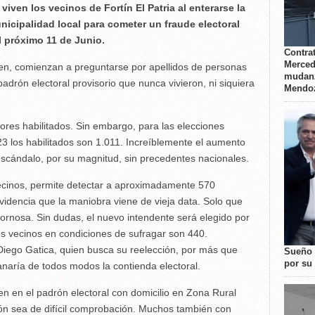
iven los vecinos de Fortín El Patria al enterarse la
icipalidad local para cometer un fraude electoral
l próximo 11 de Junio.
Contrat
Merced
en, comienzan a preguntarse por apellidos de personas
mudanz
padrón electoral provisorio que nunca vivieron, ni siquiera
Mendo
res habilitados. Sin embargo, para las elecciones
3 los habilitados son 1.011. Increíblemente el aumento
escándalo, por su magnitud, sin precedentes nacionales.
vecinos, permite detectar a aproximadamente 570
idencia que la maniobra viene de vieja data. Solo que
rnosa. Sin dudas, el nuevo intendente será elegido por
Los vecinos en condiciones de sufragar son 440.
 Diego Gatica, quien busca su reelección, por más que
Sueño 
por su 
anaría de todos modos la contienda electoral.
n en el padrón electoral con domicilio en Zona Rural
ción sea de difícil comprobación. Muchos también con