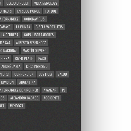
S
CLAUDIO POGGI
VILLA MERCEDES
O MACRI
ENRIQUE PONCE
FUTBOL
A FERNÁNDEZ
CORONAVIRUS
TAMAYO
LA PUNTA
GISELA VARTALITIS
LA PEDRERA
COPA LIBERTADORES
EZ SAA
ALBERTO FERNÁNDEZ
O NACIONAL
MARTÍN OLIVERO
 HISSA
RIVER PLATE
PASO
 ANDRÉ BAZLA
KIRCHNERISMO
NIORS
CORRUPCION
JUSTICIA
SALUD
 DIVISION
ARGENTINA
A FERNÁNDEZ DE KIRCHNER
AVANZAR
PJ
MOS
ALEJANDRO CACACE
ACCIDENTE
AFA
MENDOZA