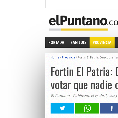
PORTADA
SAN LUIS
PROVINCIA
Home
/
Provincia
/
Fortin El Patria: Descubren
Fortin El Patria
votar que nadie 
El Puntano - Publicado el 17 abril, 2023