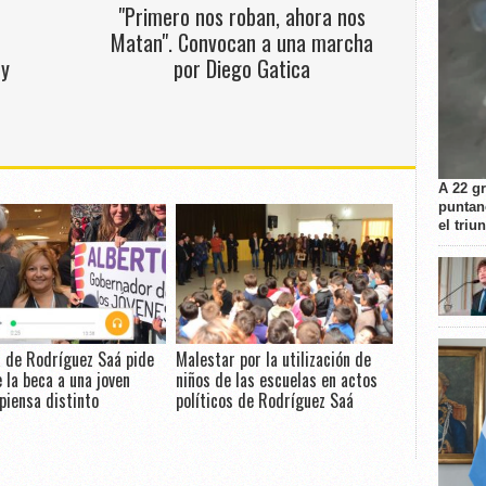
"Primero nos roban, ahora nos
Matan". Convocan a una marcha
 y
por Diego Gatica
A 22 g
puntan
el triu
 de Rodríguez Saá pide
Malestar por la utilización de
e la beca a una joven
niños de las escuelas en actos
piensa distinto
políticos de Rodríguez Saá