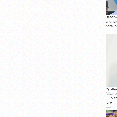
Reserva
anunci
para l
Cynthi
fallar 
Luis e
jury