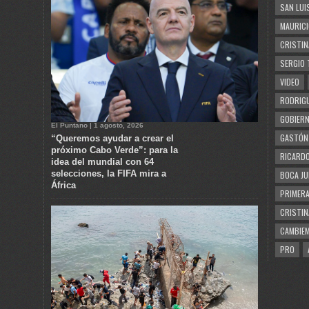
SAN LUI
MAURICI
CRISTIN
SERGIO 
VIDEO
RODRIGU
GOBIERN
El Puntano | 1 agosto, 2026
GASTÓN
“Queremos ayudar a crear el
próximo Cabo Verde”: para la
RICARDO
idea del mundial con 64
selecciones, la FIFA mira a
BOCA JU
África
PRIMERA
CRISTIN
CAMBIE
PRO