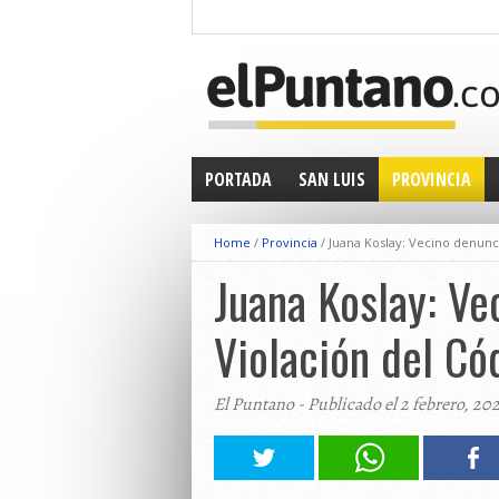
PORTADA
SAN LUIS
PROVINCIA
Home
/
Provincia
/
Juana Koslay: Vecino denunci
Juana Koslay: Ve
Violación del Có
El Puntano - Publicado el 2 febrero, 20