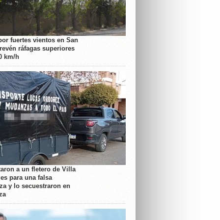
por fuertes vientos en San
prevén ráfagas superiores
70 km/h
aron a un fletero de Villa
es para una falsa
a y lo secuestraron en
za