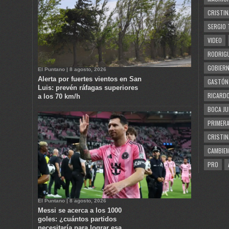
CRISTIN
SERGIO 
VIDEO
RODRIGU
GOBIERN
El Puntano | 8 agosto, 2026
Alerta por fuertes vientos en San
GASTÓN
Luis: prevén ráfagas superiores
RICARDO
a los 70 km/h
BOCA JU
PRIMERA
CRISTIN
CAMBIE
PRO
El Puntano | 8 agosto, 2026
Messi se acerca a los 1000
goles: ¿cuántos partidos
necesitaría para lograr esa