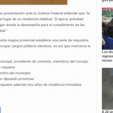
gira p
su presentación ante la Justicia Federal entiende que "la
 lugar de su residencia habitual. Si ejerce actividad
lugar donde la desempeña para el cumplimiento de las
dad."
arta magna provincial establece una serie de requisitos
cupar cargos públicos electivos, es así que menciona lo
Los al
regresa
receso
 concejal, presidente de comisión, miembros del consejo
 requiere:
ctivo del municipio.
er diputado provincial.
 requiere además tres años de residencia inmediata
A 22 g