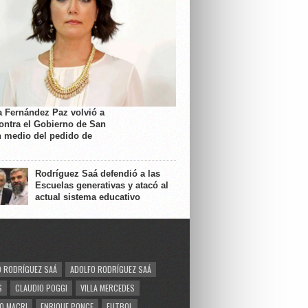
a Fernández Paz volvió a
contra el Gobierno de San
n medio del pedido de
Rodríguez Saá defendió a las
Escuelas generativas y atacó al
actual sistema educativo
 RODRÍGUEZ SAÁ
ADOLFO RODRÍGUEZ SAÁ
S
CLAUDIO POGGI
VILLA MERCEDES
O MACRI
ENRIQUE PONCE
FUTBOL