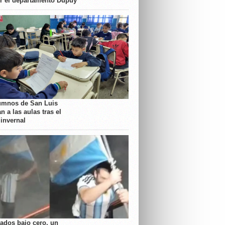
or el departamento Dupuy
umnos de San Luis
n a las aulas tras el
 invernal
rados bajo cero, un