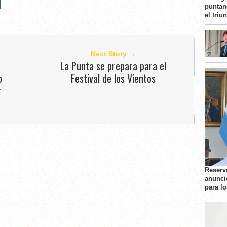
puntan
el triu
Next Story →
La Punta se prepara para el
o
Festival de los Vientos
r
Reserva
anunci
para l