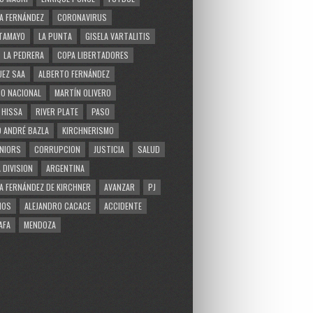
A FERNÁNDEZ
CORONAVIRUS
TAMAYO
LA PUNTA
GISELA VARTALITIS
LA PEDRERA
COPA LIBERTADORES
EZ SAA
ALBERTO FERNÁNDEZ
O NACIONAL
MARTÍN OLIVERO
 HISSA
RIVER PLATE
PASO
 ANDRÉ BAZLA
KIRCHNERISMO
NIORS
CORRUPCION
JUSTICIA
SALUD
 DIVISION
ARGENTINA
A FERNÁNDEZ DE KIRCHNER
AVANZAR
PJ
MOS
ALEJANDRO CACACE
ACCIDENTE
AFA
MENDOZA