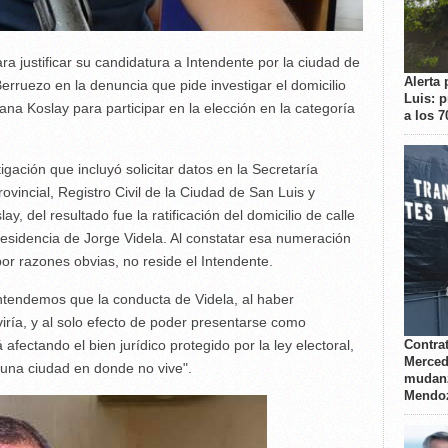
ra justificar su candidatura a Intendente por la ciudad de
Alerta 
erruezo en la denuncia que pide investigar el domicilio
Luis: 
na Koslay para participar en la elección en la categoría
a los 
igación que incluyó solicitar datos en la Secretaría
rovincial, Registro Civil de la Ciudad de San Luis y
y, del resultado fue la ratificación del domicilio de calle
esidencia de Jorge Videla. Al constatar esa numeración
or razones obvias, no reside el Intendente.
ntendemos que la conducta de Videla, al haber
viría, y al solo efecto de poder presentarse como
afectando el bien jurídico protegido por la ley electoral,
Contrat
Merced
 una ciudad en donde no vive".
mudanz
Mendo