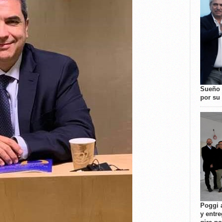
Sueño 
por su 
Poggi 
y entre