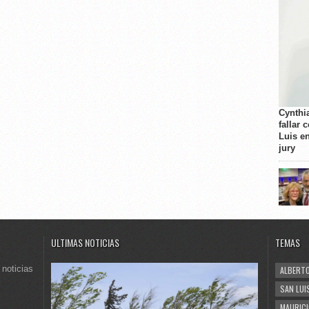
Cynthi
fallar 
Luis e
jury
ULTIMAS NOTICIAS
TEMAS
 noticias
ALBERTO
SAN LUI
MAURICI