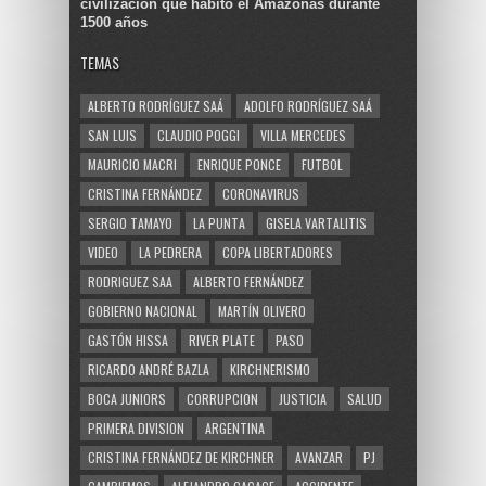
civilización que habitó el Amazonas durante
1500 años
TEMAS
ALBERTO RODRÍGUEZ SAÁ
ADOLFO RODRÍGUEZ SAÁ
SAN LUIS
CLAUDIO POGGI
VILLA MERCEDES
MAURICIO MACRI
ENRIQUE PONCE
FUTBOL
CRISTINA FERNÁNDEZ
CORONAVIRUS
SERGIO TAMAYO
LA PUNTA
GISELA VARTALITIS
VIDEO
LA PEDRERA
COPA LIBERTADORES
RODRIGUEZ SAA
ALBERTO FERNÁNDEZ
GOBIERNO NACIONAL
MARTÍN OLIVERO
GASTÓN HISSA
RIVER PLATE
PASO
RICARDO ANDRÉ BAZLA
KIRCHNERISMO
BOCA JUNIORS
CORRUPCION
JUSTICIA
SALUD
PRIMERA DIVISION
ARGENTINA
CRISTINA FERNÁNDEZ DE KIRCHNER
AVANZAR
PJ