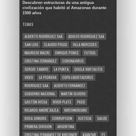
Descubren estructuras de una antigua
civilización que habitó el Amazonas durante
1500 años
TEMAS
ALBERTO RODRÍGUEZ SAÁ
ADOLFO RODRÍGUEZ SAÁ
SAN LUIS
CLAUDIO POGGI
VILLA MERCEDES
MAURICIO MACRI
ENRIQUE PONCE
FUTBOL
CRISTINA FERNÁNDEZ
CORONAVIRUS
SERGIO TAMAYO
LA PUNTA
GISELA VARTALITIS
VIDEO
LA PEDRERA
COPA LIBERTADORES
RODRIGUEZ SAA
ALBERTO FERNÁNDEZ
GOBIERNO NACIONAL
MARTÍN OLIVERO
GASTÓN HISSA
RIVER PLATE
PASO
RICARDO ANDRÉ BAZLA
KIRCHNERISMO
BOCA JUNIORS
CORRUPCION
JUSTICIA
SALUD
PRIMERA DIVISION
ARGENTINA
CRISTINA FERNÁNDEZ DE KIRCHNER
AVANZAR
PJ