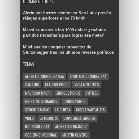
ULTIMAS NOTICIAS
Alerta por fuertes vientos en San Luis: prevén
ráfagas superiores a los 70 km/h
Messi se acerca a los 1000 goles: ¿cuántos
partidos necesitaría para lograr esa meta?
Milei analiza congelar proyectos de
Sturzenegger tras los últimos reveses políticos
TEMAS
ALBERTO RODRÍGUEZ SAÁ
ADOLFO RODRÍGUEZ SAÁ
SAN LUIS
CLAUDIO POGGI
VILLA MERCEDES
MAURICIO MACRI
ENRIQUE PONCE
FUTBOL
CRISTINA FERNÁNDEZ
CORONAVIRUS
SERGIO TAMAYO
LA PUNTA
GISELA VARTALITIS
VIDEO
LA PEDRERA
COPA LIBERTADORES
RODRIGUEZ SAA
ALBERTO FERNÁNDEZ
GOBIERNO NACIONAL
MARTÍN OLIVERO