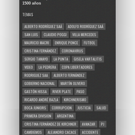
1500 años
TEMAS
ALBERTO RODRÍGUEZ SAÁ
ADOLFO RODRÍGUEZ SAÁ
SAN LUIS
CLAUDIO POGGI
VILLA MERCEDES
MAURICIO MACRI
ENRIQUE PONCE
FUTBOL
CRISTINA FERNÁNDEZ
CORONAVIRUS
SERGIO TAMAYO
LA PUNTA
GISELA VARTALITIS
VIDEO
LA PEDRERA
COPA LIBERTADORES
RODRIGUEZ SAA
ALBERTO FERNÁNDEZ
GOBIERNO NACIONAL
MARTÍN OLIVERO
GASTÓN HISSA
RIVER PLATE
PASO
RICARDO ANDRÉ BAZLA
KIRCHNERISMO
BOCA JUNIORS
CORRUPCION
JUSTICIA
SALUD
PRIMERA DIVISION
ARGENTINA
CRISTINA FERNÁNDEZ DE KIRCHNER
AVANZAR
PJ
CAMBIEMOS
ALEJANDRO CACACE
ACCIDENTE