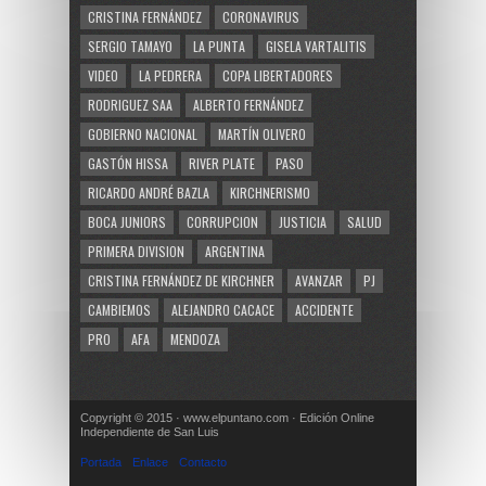
CRISTINA FERNÁNDEZ
CORONAVIRUS
SERGIO TAMAYO
LA PUNTA
GISELA VARTALITIS
VIDEO
LA PEDRERA
COPA LIBERTADORES
RODRIGUEZ SAA
ALBERTO FERNÁNDEZ
GOBIERNO NACIONAL
MARTÍN OLIVERO
GASTÓN HISSA
RIVER PLATE
PASO
RICARDO ANDRÉ BAZLA
KIRCHNERISMO
BOCA JUNIORS
CORRUPCION
JUSTICIA
SALUD
PRIMERA DIVISION
ARGENTINA
CRISTINA FERNÁNDEZ DE KIRCHNER
AVANZAR
PJ
CAMBIEMOS
ALEJANDRO CACACE
ACCIDENTE
PRO
AFA
MENDOZA
Copyright © 2015 · www.elpuntano.com · Edición Online
Independiente de San Luis
Portada
Enlace
Contacto