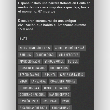
España instaló una barrera flotante en Ceuta en
medio de una crisis migratoria que deja, hasta
el momento, 67 muertos
Descubren estructuras de una antigua
civilización que habitó el Amazonas durante
1500 años
TEMAS
ALBERTO RODRÍGUEZ SAÁ
ADOLFO RODRÍGUEZ SAÁ
SAN LUIS
CLAUDIO POGGI
VILLA MERCEDES
MAURICIO MACRI
ENRIQUE PONCE
FUTBOL
CRISTINA FERNÁNDEZ
CORONAVIRUS
SERGIO TAMAYO
LA PUNTA
GISELA VARTALITIS
VIDEO
LA PEDRERA
COPA LIBERTADORES
RODRIGUEZ SAA
ALBERTO FERNÁNDEZ
GOBIERNO NACIONAL
MARTÍN OLIVERO
GASTÓN HISSA
RIVER PLATE
PASO
RICARDO ANDRÉ BAZLA
KIRCHNERISMO