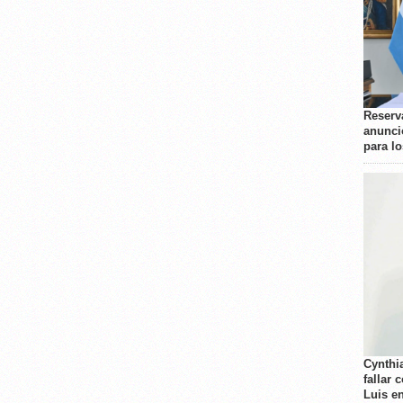
Reserva
anunci
para l
Cynthi
fallar 
Luis e