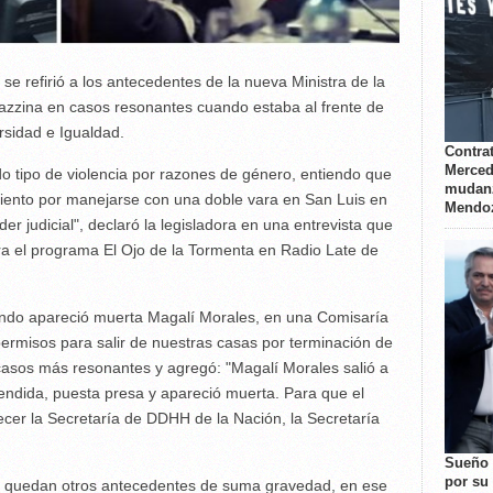
se refirió a los antecedentes de la nueva Ministra de la
Mazzina en casos resonantes cuando estaba al frente de
ersidad e Igualdad.
Contrat
Merced
do tipo de violencia por razones de género, entiendo que
mudanz
miento por manejarse con una doble vara en San Luis en
Mendo
er judicial", declaró la legisladora en una entrevista que
ara el programa El Ojo de la Tormenta en Radio Late de
ando apareció muerta Magalí Morales, en una Comisaría
rmisos para salir de nuestras casas por terminación de
casos más resonantes y agregó: "Magalí Morales salió a
endida, puesta presa y apareció muerta. Para que el
cer la Secretaría de DDHH de la Nación, la Secretaría
Sueño 
por su 
ia quedan otros antecedentes de suma gravedad, en ese