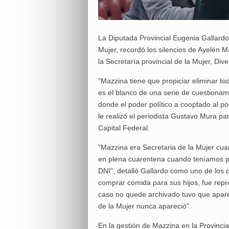
La Diputada Provincial Eugenia Gallardo 
Mujer, recordó los silencios de Ayelén 
la Secretaría provincial de la Mujer, Div
"Mazzina tiene que propiciar eliminar to
es el blanco de una serie de cuestiona
donde el poder político a cooptado al pod
le realizó el periodista Gustavo Mura p
Capital Federal.
"Mazzina era Secretaria de la Mujer cu
en plena cuarentena cuando teníamos pe
DNI", detalló Gallardo como uno de los 
comprar comida para sus hijos, fue repr
caso no quede archivado tuvo que apare
de la Mujer nunca apareció".
En la gestión de Mazzina en la Provinc