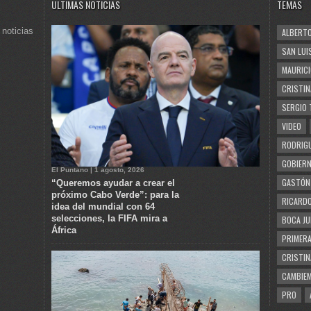
ULTIMAS NOTICIAS
TEMAS
 noticias
ALBERTO
SAN LUI
MAURICI
CRISTIN
SERGIO 
VIDEO
RODRIGU
GOBIERN
El Puntano | 1 agosto, 2026
GASTÓN
“Queremos ayudar a crear el
próximo Cabo Verde”: para la
RICARDO
idea del mundial con 64
selecciones, la FIFA mira a
BOCA JU
África
PRIMERA
CRISTIN
CAMBIE
PRO