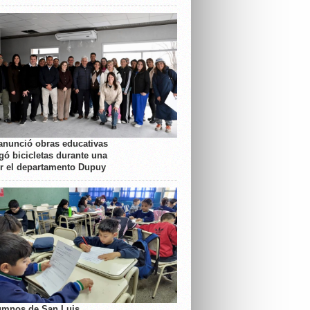
anunció obras educativas
gó bicicletas durante una
or el departamento Dupuy
umnos de San Luis