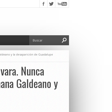
Galdeano y la desaparición de Guadalupe
 vara. Nunca
hana Galdeano y