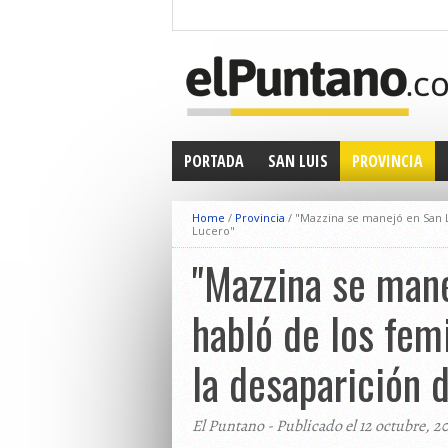
PORTADA
SAN LUIS
PROVINCIA
Home
/
Provincia
/
"Mazzina se manejó en San L
Lucero"
"Mazzina se mane
habló de los fem
la desaparición 
El Puntano - Publicado el 12 octubre, 2