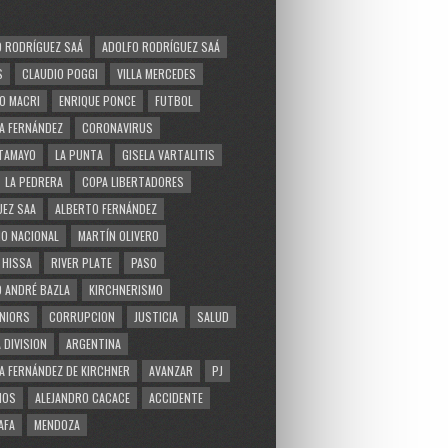
 RODRÍGUEZ SAÁ
ADOLFO RODRÍGUEZ SAÁ
S
CLAUDIO POGGI
VILLA MERCEDES
O MACRI
ENRIQUE PONCE
FUTBOL
A FERNÁNDEZ
CORONAVIRUS
TAMAYO
LA PUNTA
GISELA VARTALITIS
LA PEDRERA
COPA LIBERTADORES
EZ SAA
ALBERTO FERNÁNDEZ
O NACIONAL
MARTÍN OLIVERO
 HISSA
RIVER PLATE
PASO
 ANDRÉ BAZLA
KIRCHNERISMO
NIORS
CORRUPCION
JUSTICIA
SALUD
 DIVISION
ARGENTINA
A FERNÁNDEZ DE KIRCHNER
AVANZAR
PJ
MOS
ALEJANDRO CACACE
ACCIDENTE
AFA
MENDOZA