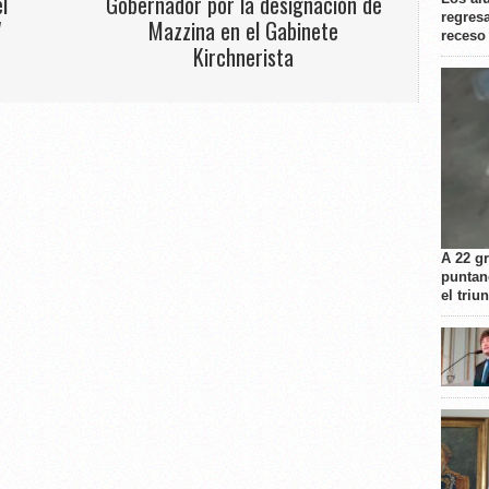
l
Gobernador por la designación de
regresa
"
Mazzina en el Gabinete
receso
Kirchnerista
A 22 g
puntan
el triu