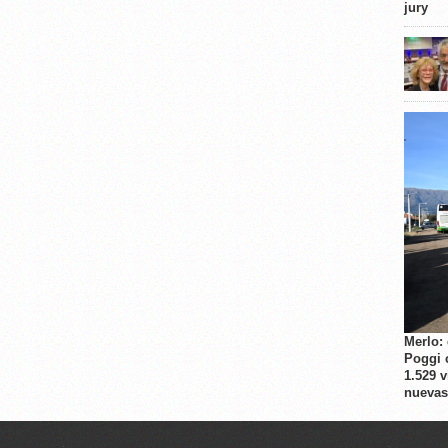
jury
Merlo:
Poggi 
1.529 
nuevas