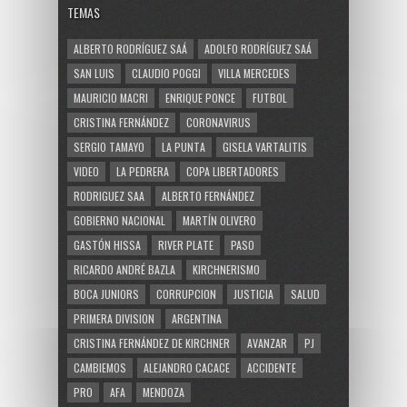
TEMAS
ALBERTO RODRÍGUEZ SAÁ
ADOLFO RODRÍGUEZ SAÁ
SAN LUIS
CLAUDIO POGGI
VILLA MERCEDES
MAURICIO MACRI
ENRIQUE PONCE
FUTBOL
CRISTINA FERNÁNDEZ
CORONAVIRUS
SERGIO TAMAYO
LA PUNTA
GISELA VARTALITIS
VIDEO
LA PEDRERA
COPA LIBERTADORES
RODRIGUEZ SAA
ALBERTO FERNÁNDEZ
GOBIERNO NACIONAL
MARTÍN OLIVERO
GASTÓN HISSA
RIVER PLATE
PASO
RICARDO ANDRÉ BAZLA
KIRCHNERISMO
BOCA JUNIORS
CORRUPCION
JUSTICIA
SALUD
PRIMERA DIVISION
ARGENTINA
CRISTINA FERNÁNDEZ DE KIRCHNER
AVANZAR
PJ
CAMBIEMOS
ALEJANDRO CACACE
ACCIDENTE
PRO
AFA
MENDOZA