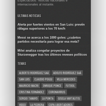
Espectáculos. Noticias nacionales e
internacionales al instante.
ULTIMAS NOTICIAS
Alerta por fuertes vientos en San Luis: prevén
ráfagas superiores a los 70 km/h
Messi se acerca a los 1000 goles: ¿cuántos
partidos necesitaría para lograr esa meta?
Milei analiza congelar proyectos de
Sturzenegger tras los últimos reveses políticos
TEMAS
ALBERTO RODRÍGUEZ SAÁ
ADOLFO RODRÍGUEZ SAÁ
SAN LUIS
CLAUDIO POGGI
VILLA MERCEDES
MAURICIO MACRI
ENRIQUE PONCE
FUTBOL
CRISTINA FERNÁNDEZ
CORONAVIRUS
SERGIO TAMAYO
LA PUNTA
GISELA VARTALITIS
VIDEO
LA PEDRERA
COPA LIBERTADORES