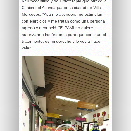
Neurocognitivo y de Fisioterapia que ofrece la
Clínica del Aconcagua en la ciudad de Villa
Mercedes. "Acá me atienden, me estimulan
con ejercicios y me tratan como una persona",
agregó y denunció: "El PAMI no quiere
autorizarme las órdenes para que continúe el
tratamiento, es mi derecho y lo voy a hacer
valer".
Reproductor
de
vídeo