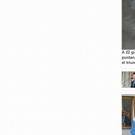
A 22 g
puntan
el triu