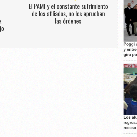
El PAMI y el constante sufrimiento
de los afiliados, no les aprueban
a
las órdenes
jo
Poggi 
y entre
gira p
Los al
regresa
receso