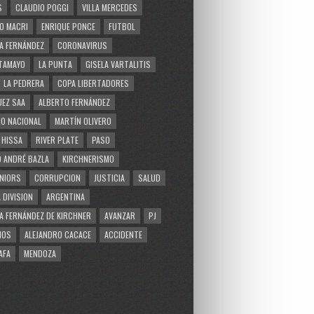
S
CLAUDIO POGGI
VILLA MERCEDES
O MACRI
ENRIQUE PONCE
FUTBOL
A FERNÁNDEZ
CORONAVIRUS
TAMAYO
LA PUNTA
GISELA VARTALITIS
LA PEDRERA
COPA LIBERTADORES
EZ SAA
ALBERTO FERNÁNDEZ
O NACIONAL
MARTÍN OLIVERO
 HISSA
RIVER PLATE
PASO
 ANDRÉ BAZLA
KIRCHNERISMO
NIORS
CORRUPCION
JUSTICIA
SALUD
 DIVISION
ARGENTINA
A FERNÁNDEZ DE KIRCHNER
AVANZAR
PJ
MOS
ALEJANDRO CACACE
ACCIDENTE
AFA
MENDOZA