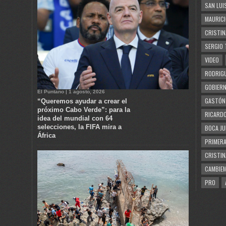
SAN LUI
MAURICI
CRISTIN
SERGIO 
VIDEO
RODRIGU
GOBIERN
El Puntano | 1 agosto, 2026
GASTÓN
“Queremos ayudar a crear el
próximo Cabo Verde”: para la
RICARDO
idea del mundial con 64
selecciones, la FIFA mira a
BOCA JU
África
PRIMERA
CRISTIN
CAMBIE
PRO