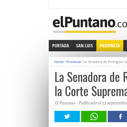
PORTADA
SAN LUIS
PROVINCIA
Home
/
Provincia
/
La Senadora de Rodríguez Sa
La Senadora de R
la Corte Suprema
El Puntano - Publicado el 23 septiembr