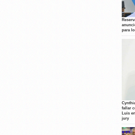
Reserva
anunci
para l
Cynthi
fallar 
Luis e
jury