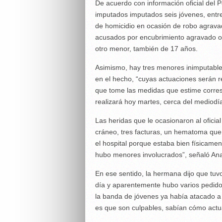
De acuerdo con información oficial del 
imputados imputados seis jóvenes, entre
de homicidio en ocasión de robo agrava
acusados por encubrimiento agravado o
otro menor, también de 17 años.
Asimismo, hay tres menores inimputable
en el hecho, “cuyas actuaciones serán r
que tome las medidas que estime corres
realizará hoy martes, cerca del mediodí
Las heridas que le ocasionaron al oficia
cráneo, tres facturas, un hematoma que l
el hospital porque estaba bien físicamen
hubo menores involucrados”, señaló An
En ese sentido, la hermana dijo que tuvo
día y aparentemente hubo varios pedidos
la banda de jóvenes ya había atacado a 
es que son culpables, sabían cómo actua