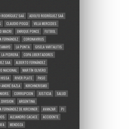
 RODRÍGUEZ SAÁ
ADOLFO RODRÍGUEZ SAÁ
S
CLAUDIO POGGI
VILLA MERCEDES
O MACRI
ENRIQUE PONCE
FUTBOL
A FERNÁNDEZ
CORONAVIRUS
TAMAYO
LA PUNTA
GISELA VARTALITIS
LA PEDRERA
COPA LIBERTADORES
EZ SAA
ALBERTO FERNÁNDEZ
O NACIONAL
MARTÍN OLIVERO
 HISSA
RIVER PLATE
PASO
 ANDRÉ BAZLA
KIRCHNERISMO
NIORS
CORRUPCION
JUSTICIA
SALUD
 DIVISION
ARGENTINA
A FERNÁNDEZ DE KIRCHNER
AVANZAR
PJ
MOS
ALEJANDRO CACACE
ACCIDENTE
AFA
MENDOZA