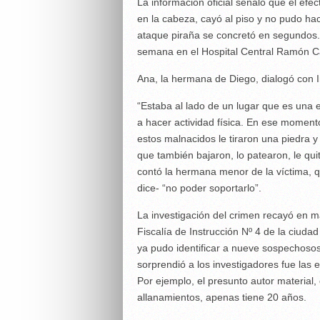
La información oficial señaló que el efec
en la cabeza, cayó al piso y no pudo ha
ataque piraña se concretó en segundos. 
semana en el Hospital Central Ramón Car
Ana, la hermana de Diego, dialogó con I
“Estaba al lado de un lugar que es una e
a hacer actividad física. En ese momen
estos malnacidos le tiraron una piedra y 
que también bajaron, lo patearon, le quita
contó la hermana menor de la víctima, qu
dice- “no poder soportarlo”.
La investigación del crimen recayó en ma
Fiscalía de Instrucción Nº 4 de la ciud
ya pudo identificar a nueve sospechosos
sorprendió a los investigadores fue las 
Por ejemplo, el presunto autor material
allanamientos, apenas tiene 20 años.