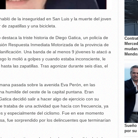
s habló de la inseguridad en San Luis y la muerte del joven
de zapatillas y una bicicleta.
destaca la triste historia de Diego Gatica, un policía de
Contrat
Merced
isión Respuesta Inmediata Motorizada de la provincia de
mudanz
planificación. Una banda de al menos 9 jóvenes lo atacó a
Mendo
ego lo molió a golpes y cuando estaba inconsciente, le
 hasta las zapatillas. Tras agonizar durante seis días, el
 semana pasada sobre la avenida Eva Perón, en las
ona humilde del oeste de la capital puntana. Eran
ica decidió salir a hacer algo de ejercicio con su
e trataba de una actividad que hacía con frecuencia, ya
rtes y especialmente del ciclismo. Fue en ese momento
sa, fue sorprendido por los delincuentes que terminarían
Sueño 
por su 