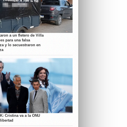
aron a un fletero de Villa
es para una falsa
a y lo secuestraron en
za
K: Cristina va a la ONU
libertad