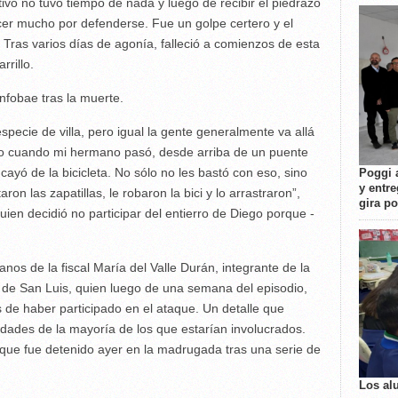
tivo no tuvo tiempo de nada y luego de recibir el piedrazo
cer mucho por defenderse. Fue un golpe certero y el
Tras varios días de agonía, falleció a comienzos de esta
rillo.
nfobae tras la muerte.
specie de villa, pero igual la gente generalmente va allá
to cuando mi hermano pasó, desde arriba de un puente
cayó de la bicicleta. No sólo no les bastó con eso, sino
Poggi 
y entre
ron las zapatillas, le robaron la bici y lo arrastraron”,
gira p
ien decidió no participar del entierro de Diego porque -
nos de la fiscal María del Valle Durán, integrante de la
ad de San Luis, quien luego de una semana del episodio,
 de haber participado en el ataque. Un detalle que
edades de la mayoría de los que estarían involucrados.
, que fue detenido ayer en la madrugada tras una serie de
Los al