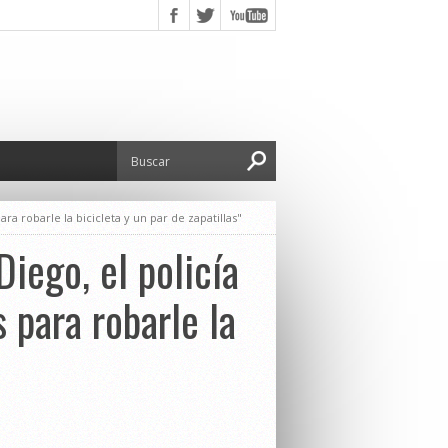
a robarle la bicicleta y un par de zapatillas"
Diego, el policía
 para robarle la