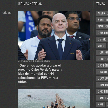
ULTIMAS NOTICIAS
TEMAS
 noticias
ALBERTO
SAN LUI
MAURICI
CRISTIN
SERGIO 
VIDEO
RODRIGU
GOBIERN
El Puntano | 1 agosto, 2026
GASTÓN
“Queremos ayudar a crear el
próximo Cabo Verde”: para la
RICARDO
idea del mundial con 64
selecciones, la FIFA mira a
BOCA JU
África
PRIMERA
CRISTIN
CAMBIE
PRO