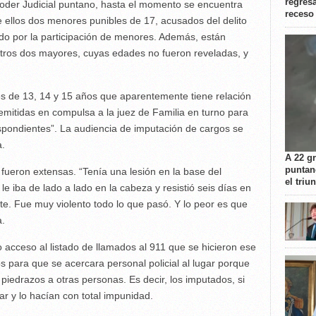
regresa
Poder Judicial puntano, hasta el momento se encuentra
receso
 ellos dos menores punibles de 17, acusados del delito
do por la participación de menores. Además, están
tros dos mayores, cuyas edades no fueron reveladas, y
s de 13, 14 y 15 años que aparentemente tiene relación
emitidas en compulsa a la juez de Familia en turno para
pondientes”. La audiencia de imputación de cargos se
a.
A 22 g
puntan
l fueron extensas. “Tenía una lesión en la base del
el triu
e iba de lado a lado en la cabeza y resistió seis días en
te. Fue muy violento todo lo que pasó. Y lo peor es que
a.
 acceso al listado de llamados al 911 que se hicieron ese
 para que se acercara personal policial al lugar porque
piedrazos a otras personas. Es decir, los imputados, si
r y lo hacían con total impunidad.