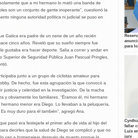
s solamente que a mi hermano lo mató una banda de
bles son un conjunto de gente inoperante”, cuestionó la
nto ninguna autoridad política ni judicial se puso en
Reserva
que Gatica era padre de un nene de un año recién
anunci
 hace cinco años. Reveló que su sueño siempre fue
para l
le gustaba era hacer deporte. Salía a correr y andar en
tuto Superior de Seguridad Pública Juan Pascual Pringles,
ontó.
rticipaba junto a un grupo de ciclistas amateur para
 hobby. De hecho, fue esta agrupación la que convocó a
r justicia y celeridad en la investigación. De la macha
rza y obviamente los familiares. “Éramos él, mi hermano
i hermano menor era Diego. Lo llevaban a la peluquería,
. Es muy duro para él también”, agregó Ana.
Cynthi
ue pasó era festejarle el primer año de vida al hijo del
fallar 
l para decirles que la salud de Diego se complicó y que no
Luis e
jury
y lo van a homenajear después de muerto porque la