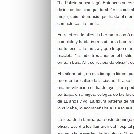
“La Policía nunca llegó. Entonces no e
delincuentes sino que también los culpa
mujer, quien denunció que hasta el mome
contacto con la familia.
Entre otros detalles, la hermana contó 
cumplido y había ingresado a la fuerza
pertenecer a la fuerza y que lo que más 
bicicleta. “Estudio tres años en el Insti
en San Luis. Allí, se recibió de oficial”, c
El uniformado, en sus tiempos libres, pa
recorrer las calles de la ciudad. Era su
una movilización el día de ayer para pedi
participaron amigos, colegas de las fue
de 11 años y yo. La figura paterna de m
lo cuidaba, lo acompañaba a la escuela
La idea de la familia para este domingo q
oficial. Ese día los llamaron del hospita
aguantó la gravedad de la golpiza. “Ho