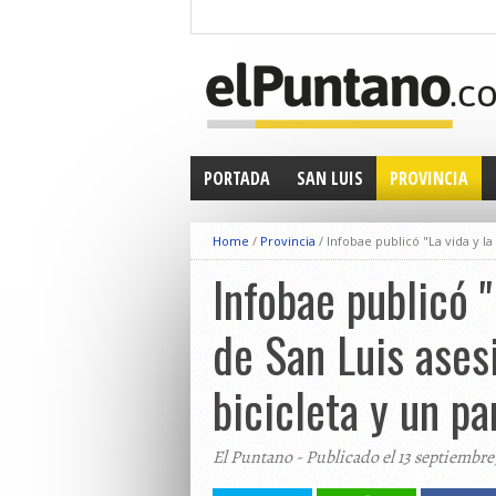
PORTADA
SAN LUIS
PROVINCIA
Home
/
Provincia
/
Infobae publicó "La vida y la
Infobae publicó "
de San Luis ases
bicicleta y un pa
El Puntano - Publicado el 13 septiembre