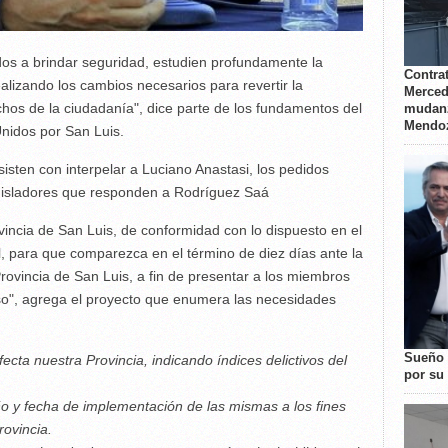
dos a brindar seguridad, estudien profundamente la
Contrat
alizando los cambios necesarios para revertir la
Merced
echos de la ciudadanía", dice parte de los fundamentos del
mudanz
Mendo
Unidos por San Luis.
isten con interpelar a Luciano Anastasi, los pedidos
egisladores que responden a Rodríguez Saá
ovincia de San Luis, de conformidad con lo dispuesto en el
al, para que comparezca en el término de diez días ante la
ovincia de San Luis, a fin de presentar a los miembros
iso", agrega el proyecto que enumera las necesidades
Sueño 
ecta nuestra Provincia, indicando índices delictivos del
por su 
o y fecha de implementación de las mismas a los fines
rovincia.