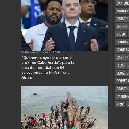
SAN LUI
MAURICI
CRISTIN
SERGIO 
VIDEO
RODRIGU
GOBIERN
El Puntano | 1 agosto, 2026
GASTÓN
“Queremos ayudar a crear el
próximo Cabo Verde”: para la
RICARDO
idea del mundial con 64
selecciones, la FIFA mira a
BOCA JU
África
PRIMERA
CRISTIN
CAMBIE
PRO