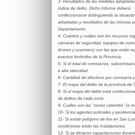
3- Resultados de las medidas adoptadas
índice de delito. Dicho informe deberá
confeccionarse distinguiendo la situació
adoptadas y resultados de las mismas p
Departamento.
4- Cuántos y cuáles son los recursos log
cámaras de seguridad, equipos de comuni
drones y scanners) con las que están e
puestos limítrofes de la Provincia.
5- Si el total de comisarías, subcomisar
a alta velocidad.
6- Cantidad de efectivos por comisaría y
7- El mapa del delito de la provincia de 
8- Si el mapa del delito está confeccio
de delitos de cada zona.
9- Cuáles son las “zonas calientes” (o m
10- Si los agentes policiales y penitenc
11- Si existe polígono de tiro en San Lu
condiciones están las instalaciones.
12- Si se dictaron capacitaciones durant