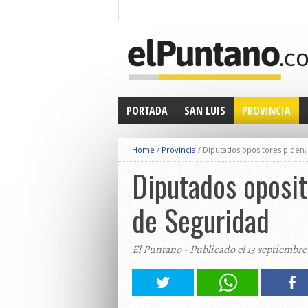
PORTADA
SAN LUIS
PROVINCIA
Home
/
Provincia
/
Diputados opositores piden,
Diputados oposit
de Seguridad
El Puntano - Publicado el 13 septiembre