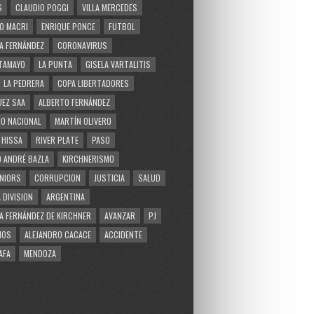
S
CLAUDIO POGGI
VILLA MERCEDES
O MACRI
ENRIQUE PONCE
FUTBOL
A FERNÁNDEZ
CORONAVIRUS
TAMAYO
LA PUNTA
GISELA VARTALITIS
LA PEDRERA
COPA LIBERTADORES
EZ SAA
ALBERTO FERNÁNDEZ
O NACIONAL
MARTÍN OLIVERO
 HISSA
RIVER PLATE
PASO
 ANDRÉ BAZLA
KIRCHNERISMO
NIORS
CORRUPCION
JUSTICIA
SALUD
 DIVISION
ARGENTINA
A FERNÁNDEZ DE KIRCHNER
AVANZAR
PJ
MOS
ALEJANDRO CACACE
ACCIDENTE
AFA
MENDOZA