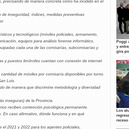
, precisando de manera concreta cómo ha incidido en el
n de inseguridad, índices, medidas preventivas
or
ísticos y tecnológicos (móviles policiales, armamento,
cación, equipos para análisis forense informático,
Poggi 
y entre
quipadas cada una de las comisarías, subcomisarías y
gira p
ías y puestos limítrofes cuentan con conexión de internet
 cantidad de móviles por comisaría disponibles por turno.
San Luis.
nado de manera que discrimine metodología y diversidad
ás inseguras) de la Provincia.
iarios reciben contención psicológica permanente.
Los al
is. En caso afirmativo, dónde funciona y en qué
regresa
receso
e el 2021 y 2022 para los agentes policiales,