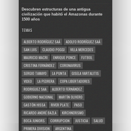
Descubren estructuras de una antigua
civilización que habitó el Amazonas durante
1500 años
TEMAS
ALBERTO RODRÍGUEZ SAÁ
ADOLFO RODRÍGUEZ SAÁ
SAN LUIS
CLAUDIO POGGI
VILLA MERCEDES
MAURICIO MACRI
ENRIQUE PONCE
FUTBOL
CRISTINA FERNÁNDEZ
CORONAVIRUS
SERGIO TAMAYO
LA PUNTA
GISELA VARTALITIS
VIDEO
LA PEDRERA
COPA LIBERTADORES
RODRIGUEZ SAA
ALBERTO FERNÁNDEZ
GOBIERNO NACIONAL
MARTÍN OLIVERO
GASTÓN HISSA
RIVER PLATE
PASO
RICARDO ANDRÉ BAZLA
KIRCHNERISMO
BOCA JUNIORS
CORRUPCION
JUSTICIA
SALUD
PRIMERA DIVISION
ARGENTINA