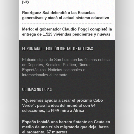
jury
Rodríguez Saá defendió a las Escuelas
generativas y atacó al actual sistema educativo
Merlo: el gobernador Claudio Poggi completó la
entrega de 1.529 viviendas pendientes y nuevas
EL PUNTANO – EDICIÓN DIGITAL DE NOTICIAS
El diario digital de San Luis con las últimas noticias
de Deportes, Sociales, Política, Dinero,
Espectáculos. Noticias nacionales e
internacionales al instante.
ULTIMAS NOTICIAS
“Queremos ayudar a crear el próximo Cabo
Verde”: para la idea del mundial con 64
selecciones, la FIFA mira a África
España instaló una barrera flotante en Ceuta en
medio de una crisis migratoria que deja, hasta
el momento, 67 muertos