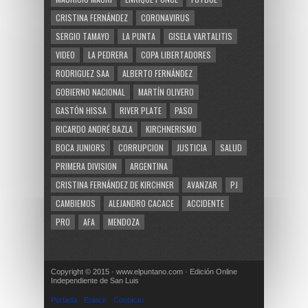
CRISTINA FERNÁNDEZ
CORONAVIRUS
SERGIO TAMAYO
LA PUNTA
GISELA VARTALITIS
VIDEO
LA PEDRERA
COPA LIBERTADORES
RODRIGUEZ SAA
ALBERTO FERNÁNDEZ
GOBIERNO NACIONAL
MARTÍN OLIVERO
GASTÓN HISSA
RIVER PLATE
PASO
RICARDO ANDRÉ BAZLA
KIRCHNERISMO
BOCA JUNIORS
CORRUPCION
JUSTICIA
SALUD
PRIMERA DIVISION
ARGENTINA
CRISTINA FERNÁNDEZ DE KIRCHNER
AVANZAR
PJ
CAMBIEMOS
ALEJANDRO CACACE
ACCIDENTE
PRO
AFA
MENDOZA
Copyright © 2015 · www.elpuntano.com · Edición Online
Independiente de San Luis
Portada
Enlace
Contacto