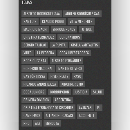
TEMAS
ALBERTO RODRÍGUEZ SAÁ
ADOLFO RODRÍGUEZ SAÁ
SAN LUIS
CLAUDIO POGGI
VILLA MERCEDES
MAURICIO MACRI
ENRIQUE PONCE
FUTBOL
CRISTINA FERNÁNDEZ
CORONAVIRUS
SERGIO TAMAYO
LA PUNTA
GISELA VARTALITIS
VIDEO
LA PEDRERA
COPA LIBERTADORES
RODRIGUEZ SAA
ALBERTO FERNÁNDEZ
GOBIERNO NACIONAL
MARTÍN OLIVERO
GASTÓN HISSA
RIVER PLATE
PASO
RICARDO ANDRÉ BAZLA
KIRCHNERISMO
BOCA JUNIORS
CORRUPCION
JUSTICIA
SALUD
PRIMERA DIVISION
ARGENTINA
CRISTINA FERNÁNDEZ DE KIRCHNER
AVANZAR
PJ
CAMBIEMOS
ALEJANDRO CACACE
ACCIDENTE
PRO
AFA
MENDOZA