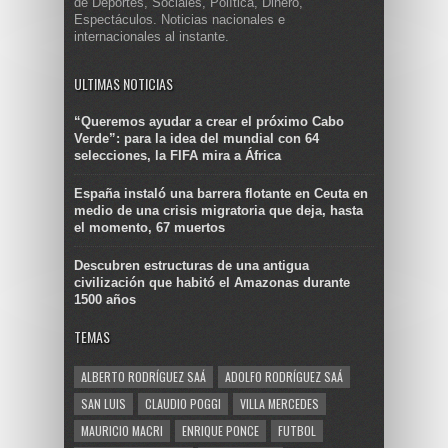
de Deportes, Sociales, Política, Dinero,
Espectáculos. Noticias nacionales e
internacionales al instante.
ULTIMAS NOTICIAS
“Queremos ayudar a crear el próximo Cabo
Verde”: para la idea del mundial con 64
selecciones, la FIFA mira a África
España instaló una barrera flotante en Ceuta en
medio de una crisis migratoria que deja, hasta
el momento, 67 muertos
Descubren estructuras de una antigua
civilización que habitó el Amazonas durante
1500 años
TEMAS
ALBERTO RODRÍGUEZ SAÁ
ADOLFO RODRÍGUEZ SAÁ
SAN LUIS
CLAUDIO POGGI
VILLA MERCEDES
MAURICIO MACRI
ENRIQUE PONCE
FUTBOL