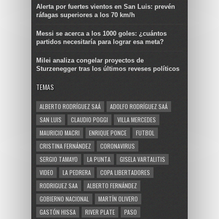
Alerta por fuertes vientos en San Luis: prevén
ráfagas superiores a los 70 km/h
Messi se acerca a los 1000 goles: ¿cuántos
partidos necesitaría para lograr esa meta?
Milei analiza congelar proyectos de
Sturzenegger tras los últimos reveses políticos
TEMAS
ALBERTO RODRÍGUEZ SAÁ
ADOLFO RODRÍGUEZ SAÁ
SAN LUIS
CLAUDIO POGGI
VILLA MERCEDES
MAURICIO MACRI
ENRIQUE PONCE
FUTBOL
CRISTINA FERNÁNDEZ
CORONAVIRUS
SERGIO TAMAYO
LA PUNTA
GISELA VARTALITIS
VIDEO
LA PEDRERA
COPA LIBERTADORES
RODRIGUEZ SAA
ALBERTO FERNÁNDEZ
GOBIERNO NACIONAL
MARTÍN OLIVERO
GASTÓN HISSA
RIVER PLATE
PASO