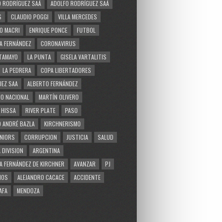
 RODRÍGUEZ SAÁ
ADOLFO RODRÍGUEZ SAÁ
S
CLAUDIO POGGI
VILLA MERCEDES
O MACRI
ENRIQUE PONCE
FUTBOL
A FERNÁNDEZ
CORONAVIRUS
TAMAYO
LA PUNTA
GISELA VARTALITIS
LA PEDRERA
COPA LIBERTADORES
EZ SAA
ALBERTO FERNÁNDEZ
O NACIONAL
MARTÍN OLIVERO
 HISSA
RIVER PLATE
PASO
 ANDRÉ BAZLA
KIRCHNERISMO
NIORS
CORRUPCION
JUSTICIA
SALUD
 DIVISION
ARGENTINA
A FERNÁNDEZ DE KIRCHNER
AVANZAR
PJ
MOS
ALEJANDRO CACACE
ACCIDENTE
AFA
MENDOZA