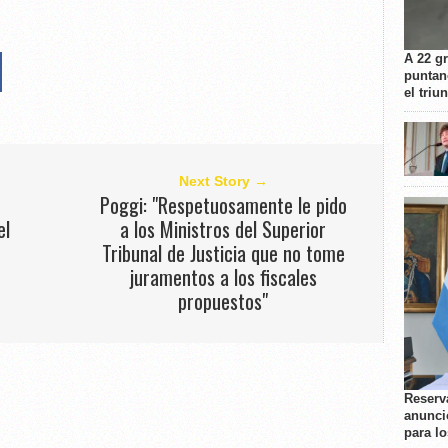
A 22 g
puntan
el triu
Next Story →
Poggi: "Respetuosamente le pido
el
a los Ministros del Superior
Tribunal de Justicia que no tome
juramentos a los fiscales
propuestos"
Reserva
anunci
para l