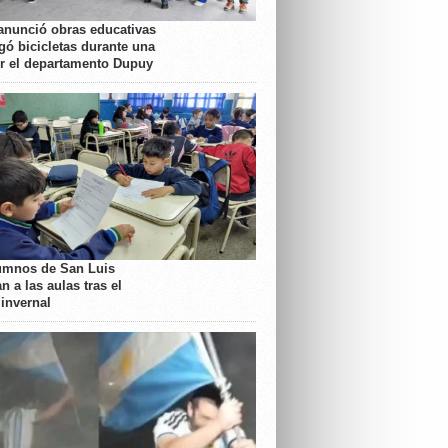
anunció obras educativas
gó bicicletas durante una
or el departamento Dupuy
umnos de San Luis
n a las aulas tras el
 invernal