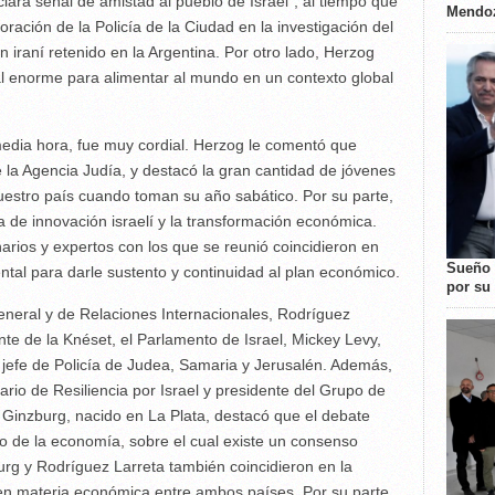
clara señal de amistad al pueblo de Israel", al tiempo que
Mendo
oración de la Policía de la Ciudad en la investigación del
n iraní retenido en la Argentina. Por otro lado, Herzog
ial enorme para alimentar al mundo en un contexto global
media hora, fue muy cordial. Herzog le comentó que
 la Agencia Judía, y destacó la gran cantidad de jóvenes
nuestro país cuando toman su año sabático. Por su parte,
 de innovación israelí y la transformación económica.
arios y expertos con los que se reunió coincidieron en
Sueño 
ntal para darle sustento y continuidad al plan económico.
por su 
eneral y de Relaciones Internacionales, Rodríguez
ente de la Knéset, el Parlamento de Israel, Mickey Levy,
efe de Policía de Judea, Samaria y Jerusalén. Además,
rio de Resiliencia por Israel y presidente del Grupo de
 Ginzburg, nacido en La Plata, destacó que el debate
bo de la economía, sobre el cual existe un consenso
burg y Rodríguez Larreta también coincidieron en la
n materia económica entre ambos países. Por su parte,