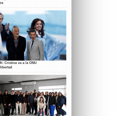
za
K: Cristina va a la ONU
libertad