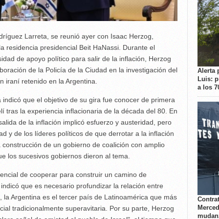
dríguez Larreta, se reunió ayer con Isaac Herzog,
 la residencia presidencial Beit HaNassi. Durante el
ad de apoyo político para salir de la inflación, Herzog
boración de la Policía de la Ciudad en la investigación del
Alerta 
Luis: 
 iraní retenido en la Argentina.
a los 
indicó que el objetivo de su gira fue conocer de primera
 tras la experiencia inflacionaria de la década del 80. En
salida de la inflación implicó esfuerzo y austeridad, pero
 y de los líderes políticos de que derrotar a la inflación
a construcción de un gobierno de coalición con amplio
que los sucesivos gobiernos dieron al tema.
tencial de cooperar para construir un camino de
 indicó que es necesario profundizar la relación entre
 la Argentina es el tercer país de Latinoamérica que más
Contrat
Merced
ial tradicionalmente superavitaria. Por su parte, Herzog
mudanz