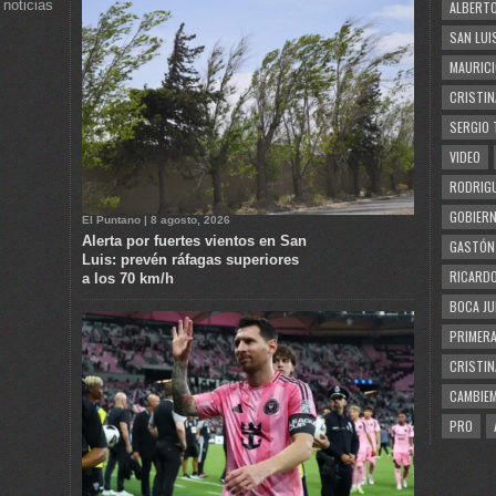
 noticias
ALBERTO
SAN LUI
MAURICI
CRISTIN
SERGIO 
VIDEO
RODRIGU
GOBIERN
El Puntano | 8 agosto, 2026
Alerta por fuertes vientos en San
GASTÓN
Luis: prevén ráfagas superiores
RICARDO
a los 70 km/h
BOCA JU
PRIMERA
CRISTIN
CAMBIE
PRO