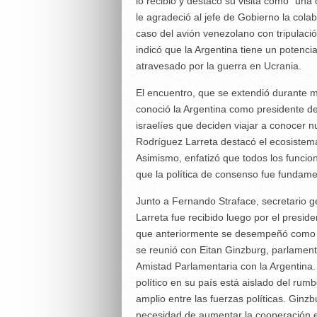
lo recibió y destacó su visita como "una 
le agradeció al jefe de Gobierno la colab
caso del avión venezolano con tripulació
indicó que la Argentina tiene un potenc
atravesado por la guerra en Ucrania.
El encuentro, que se extendió durante 
conoció la Argentina como presidente de
israelíes que deciden viajar a conocer 
Rodríguez Larreta destacó el ecosistema
Asimismo, enfatizó que todos los funcion
que la política de consenso fue fundame
Junto a Fernando Straface, secretario g
Larreta fue recibido luego por el presid
que anteriormente se desempeñó como j
se reunió con Eitan Ginzburg, parlamenta
Amistad Parlamentaria con la Argentina.
político en su país está aislado del rum
amplio entre las fuerzas políticas. Ginz
necesidad de aumentar la cooperación e