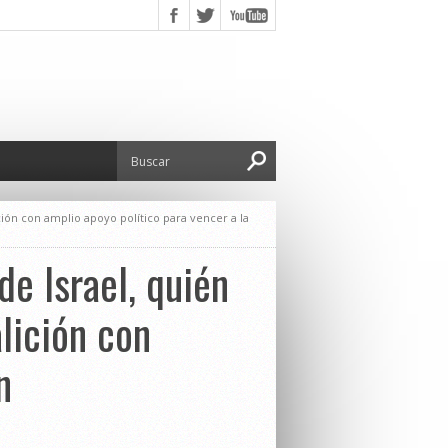
ión con amplio apoyo político para vencer a la
de Israel, quién
lición con
n