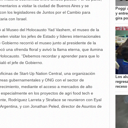
mentarios a visitar la ciudad de Buenos Aires y se
Poggi 
on los legisladores de Juntos por el Cambio para
y entre
gira p
ria con Israel.
gió al Museo del Holocausto Yad Vashem, el museo de la
n visitar los jefes de Estado y líderes internacionales
 de Gobierno recorrió el museo junto al presidente de la
ocó una ofrenda floral y avivó la llama eterna, que ilumina
l Holocausto. “Debemos recordar y aprender para que lo
ñaló el jefe de Gobierno.
 oficinas de Start-Up Nation Central, una organización
Los al
reas gubernamentales y ONG con el sector de
regresa
receso
 crecimiento, mediante el acceso a mercados de alto
 especialmente en los proyectos de agri food tech e
ente, Rodríguez Larreta y Straface se reunieron con Eyal
 Argentina, y con Jonathan Peled, director de Asuntos de