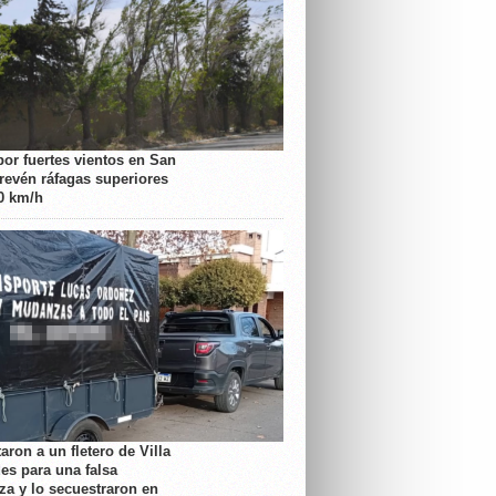
por fuertes vientos en San
prevén ráfagas superiores
70 km/h
aron a un fletero de Villa
es para una falsa
a y lo secuestraron en