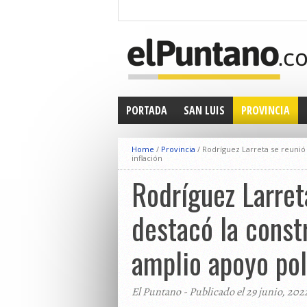
PORTADA
SAN LUIS
PROVINCIA
Home
/
Provincia
/
Rodríguez Larreta se reunió 
inflación
Rodríguez Larreta
destacó la const
amplio apoyo polí
El Puntano - Publicado el 29 junio, 202