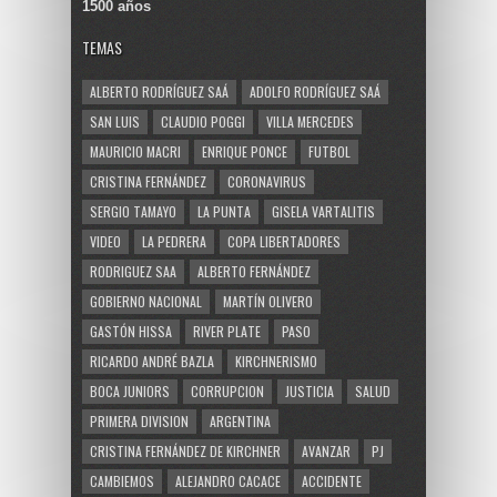
1500 años
TEMAS
ALBERTO RODRÍGUEZ SAÁ
ADOLFO RODRÍGUEZ SAÁ
SAN LUIS
CLAUDIO POGGI
VILLA MERCEDES
MAURICIO MACRI
ENRIQUE PONCE
FUTBOL
CRISTINA FERNÁNDEZ
CORONAVIRUS
SERGIO TAMAYO
LA PUNTA
GISELA VARTALITIS
VIDEO
LA PEDRERA
COPA LIBERTADORES
RODRIGUEZ SAA
ALBERTO FERNÁNDEZ
GOBIERNO NACIONAL
MARTÍN OLIVERO
GASTÓN HISSA
RIVER PLATE
PASO
RICARDO ANDRÉ BAZLA
KIRCHNERISMO
BOCA JUNIORS
CORRUPCION
JUSTICIA
SALUD
PRIMERA DIVISION
ARGENTINA
CRISTINA FERNÁNDEZ DE KIRCHNER
AVANZAR
PJ
CAMBIEMOS
ALEJANDRO CACACE
ACCIDENTE