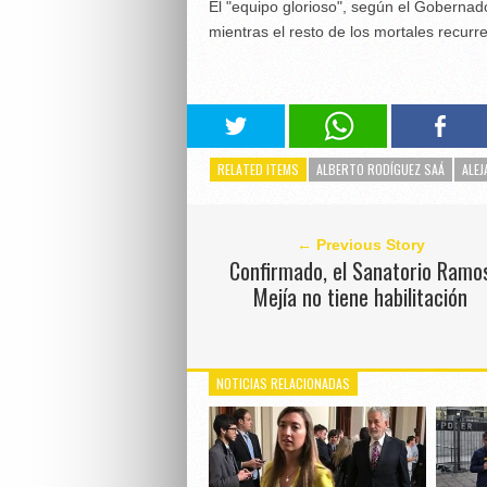
El "equipo glorioso", según el Gobernad
mientras el resto de los mortales recurr
RELATED ITEMS
ALBERTO RODÍGUEZ SAÁ
ALE
← Previous Story
Confirmado, el Sanatorio Ramo
Mejía no tiene habilitación
NOTICIAS RELACIONADAS