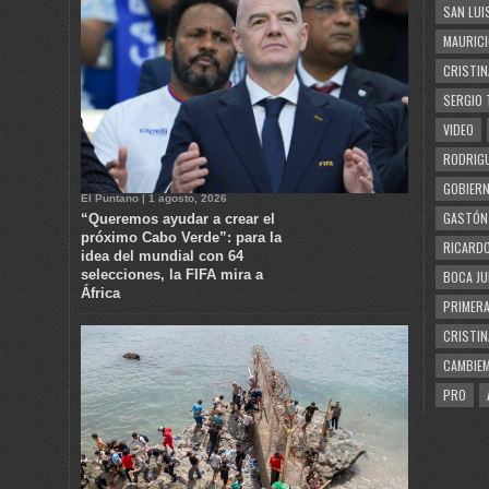
SAN LUI
MAURICI
CRISTIN
SERGIO 
VIDEO
RODRIGU
GOBIERN
El Puntano | 1 agosto, 2026
GASTÓN
“Queremos ayudar a crear el
próximo Cabo Verde”: para la
RICARDO
idea del mundial con 64
selecciones, la FIFA mira a
BOCA JU
África
PRIMERA
CRISTIN
CAMBIE
PRO