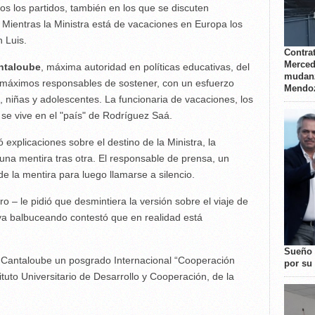
os los partidos, también en los que se discuten
Mientras la Ministra está de vacaciones en Europa los
 Luis.
Contrat
Merced
ntaloube
, máxima autoridad en políticas educativas, del
mudanz
, máximos responsables de sostener, con un esfuerzo
Mendo
s, niñas y adolescentes. La funcionaria de vacaciones, los
 se vive en el "país" de Rodríguez Saá.
ió explicaciones sobre el destino de la Ministra, la
 una mentira tras otra. El responsable de prensa, un
de la mentira para luego llamarse a silencio.
o – le pidió que desmintiera la versión sobre el viaje de
ya balbuceando contestó que en realidad está
Sueño 
 a Cantaloube un posgrado Internacional “Cooperación
por su 
ituto Universitario de Desarrollo y Cooperación, de la