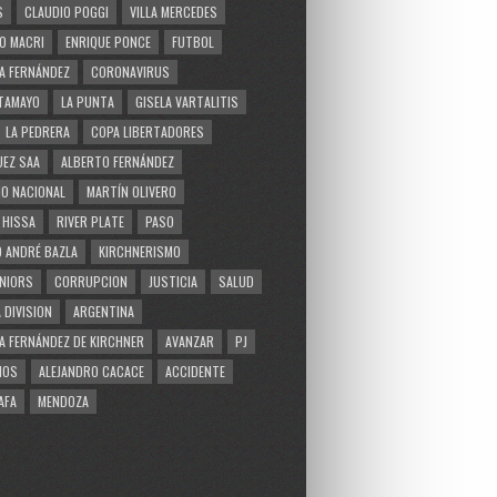
S
CLAUDIO POGGI
VILLA MERCEDES
O MACRI
ENRIQUE PONCE
FUTBOL
A FERNÁNDEZ
CORONAVIRUS
TAMAYO
LA PUNTA
GISELA VARTALITIS
LA PEDRERA
COPA LIBERTADORES
EZ SAA
ALBERTO FERNÁNDEZ
O NACIONAL
MARTÍN OLIVERO
 HISSA
RIVER PLATE
PASO
 ANDRÉ BAZLA
KIRCHNERISMO
NIORS
CORRUPCION
JUSTICIA
SALUD
 DIVISION
ARGENTINA
A FERNÁNDEZ DE KIRCHNER
AVANZAR
PJ
MOS
ALEJANDRO CACACE
ACCIDENTE
AFA
MENDOZA