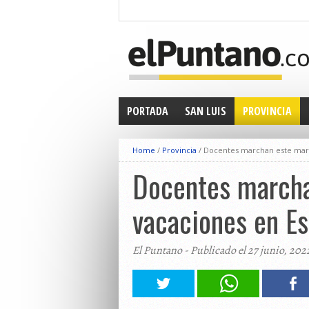
PORTADA
SAN LUIS
PROVINCIA
Home
/
Provincia
/
Docentes marchan este marte
Docentes marcha
vacaciones en E
El Puntano - Publicado el 27 junio, 202