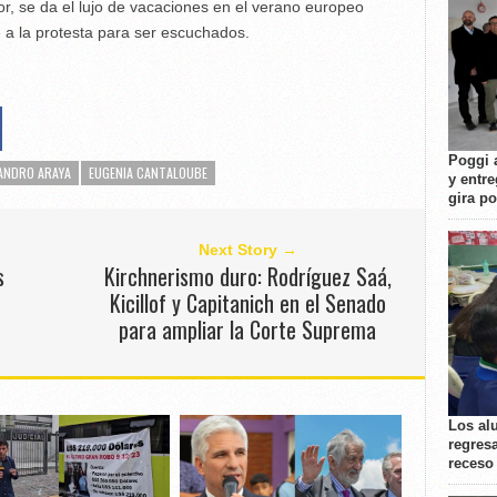
or, se da el lujo de vacaciones en el verano europeo
e a la protesta para ser escuchados.
Poggi 
JANDRO ARAYA
EUGENIA CANTALOUBE
y entre
gira p
Next Story →
s
Kirchnerismo duro: Rodríguez Saá,
Kicillof y Capitanich en el Senado
para ampliar la Corte Suprema
Los al
regresa
receso