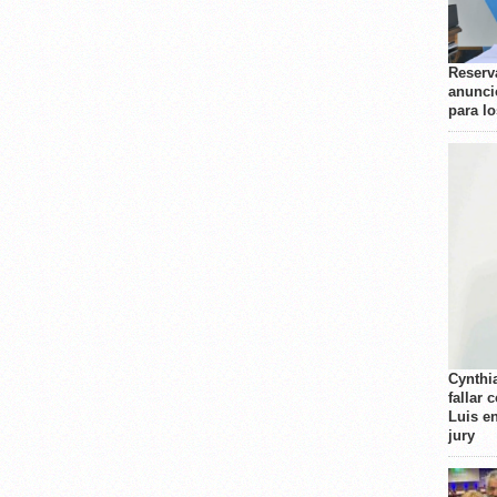
Reserva
anunci
para l
Cynthi
fallar 
Luis e
jury