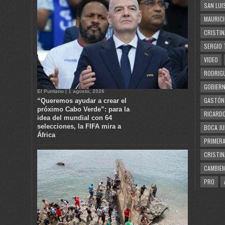
SAN LUI
MAURICI
CRISTIN
SERGIO 
VIDEO
RODRIGU
GOBIERN
El Puntano | 1 agosto, 2026
GASTÓN
“Queremos ayudar a crear el
próximo Cabo Verde”: para la
RICARDO
idea del mundial con 64
selecciones, la FIFA mira a
BOCA JU
África
PRIMERA
CRISTIN
CAMBIE
PRO