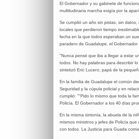
El Gobernador y su gabinete de funcion
multitudinaria marcha exigía por la apa
Se cumplió un año sin pistas, sin datos,
locales que perdieron tiempo inestimabl
fecha en la que todos esperaban un suer
paradero de Guadalupe, el Gobernador el
"Nunca pensé que iba a llegar a estar u
todos. No hay palabras para describir lo 
sintetizó Eric Lucero, papá de la pequeñ
En la familia de Guadalupe el común den
Seguridad y la cúpula policial y en rel
cumplió: "“Pido lo mismo que toda la fami
Policía. El Gobernador a los 40 días pr
En la misma sintonía, la abuela de la ni
mismos ministros y jefes de Policía qu
con todos. La Justicia para Guada comien