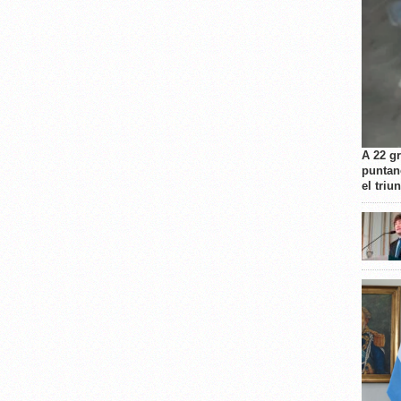
A 22 g
puntan
el triu