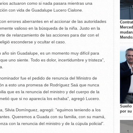
arios actuaron como si nada pasara mientras una
rición con vida de Guadalupe Lucero Cialone.
 con errores aberrantes en el accionar de las autoridades
Contrat
Merced
emente valioso en la búsqueda de la niña. Justo en la
mudanz
te de relanzamiento de las acciones para dar con el
Mendo
igió esconderse y ocultar el caso.
n año sin Guadalupe, es un momento muy difícil para
que uno siente. Todo es dolor, incertidumbre y tristeza”,
a.
ominador fue el pedido de renuncia del Ministro de
ación a esto una promesa de Rodríguez Saá que nunca
lia que es la renuncia del ministro y del cuerpo de la
ometió que si no aparecía los echaba”, agregó Lucero.
Sueño 
ña, Silvia Domínguez, agregó: "eguimos teniendo a los
por su 
e antes. Queremos a Guada con su familia, con su mamá,
za con la renuncia del ministro y de la cúpula policial”.