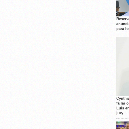
Reserva
anunci
para l
Cynthi
fallar 
Luis e
jury