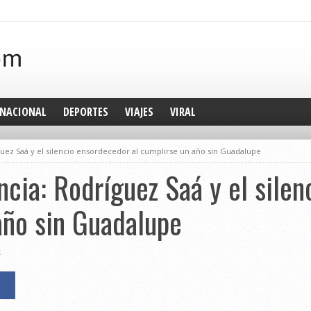
NACIONAL
DEPORTES
VIAJES
VIRAL
uez Saá y el silencio ensordecedor al cumplirse un año sin Guadalupe
cia: Rodríguez Saá y el sile
año sin Guadalupe
2