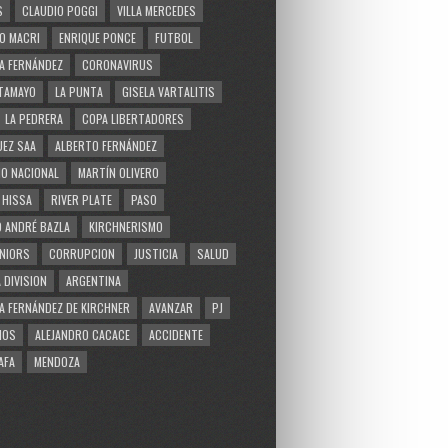
S
CLAUDIO POGGI
VILLA MERCEDES
O MACRI
ENRIQUE PONCE
FUTBOL
A FERNÁNDEZ
CORONAVIRUS
TAMAYO
LA PUNTA
GISELA VARTALITIS
LA PEDRERA
COPA LIBERTADORES
EZ SAA
ALBERTO FERNÁNDEZ
O NACIONAL
MARTÍN OLIVERO
 HISSA
RIVER PLATE
PASO
 ANDRÉ BAZLA
KIRCHNERISMO
NIORS
CORRUPCION
JUSTICIA
SALUD
 DIVISION
ARGENTINA
A FERNÁNDEZ DE KIRCHNER
AVANZAR
PJ
MOS
ALEJANDRO CACACE
ACCIDENTE
AFA
MENDOZA