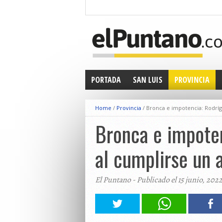
PORTADA
SAN LUIS
PROVINCIA
Home
/
Provincia
/
Bronca e impotencia: Rodríg
Bronca e impoten
al cumplirse un 
El Puntano - Publicado el 15 junio, 202