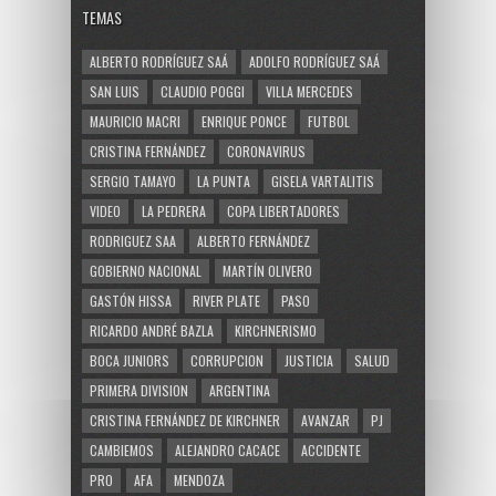
TEMAS
ALBERTO RODRÍGUEZ SAÁ
ADOLFO RODRÍGUEZ SAÁ
SAN LUIS
CLAUDIO POGGI
VILLA MERCEDES
MAURICIO MACRI
ENRIQUE PONCE
FUTBOL
CRISTINA FERNÁNDEZ
CORONAVIRUS
SERGIO TAMAYO
LA PUNTA
GISELA VARTALITIS
VIDEO
LA PEDRERA
COPA LIBERTADORES
RODRIGUEZ SAA
ALBERTO FERNÁNDEZ
GOBIERNO NACIONAL
MARTÍN OLIVERO
GASTÓN HISSA
RIVER PLATE
PASO
RICARDO ANDRÉ BAZLA
KIRCHNERISMO
BOCA JUNIORS
CORRUPCION
JUSTICIA
SALUD
PRIMERA DIVISION
ARGENTINA
CRISTINA FERNÁNDEZ DE KIRCHNER
AVANZAR
PJ
CAMBIEMOS
ALEJANDRO CACACE
ACCIDENTE
PRO
AFA
MENDOZA