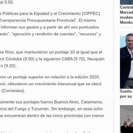
al 3.95.
Contrat
Merced
s Públicas para la Equidad y el Crecimiento (CIPPEC)
mudanz
 Transparencia Presupuestaria Provincial”. El mismo
Mendo
s informan sus gastos y a partir de ahí son puntuados
sto”, “ejecución y rendición de cuentas”, “recursos” y
tre Ríos, que mantuvieron un puntaje 10 al igual que el
bicó Córdoba (9.90) y la siguieron CABA (9.70), Neuquén
o (9.20) .
ron un puntaje superior en relación a la edición 2020,
ecir, obtuvieron un crecimiento interanual que se ubicó
 (Corrientes).
Sueño 
por su 
ivamente sus puntajes fueron Buenos Aires, Catamarca,
ierra del Fuego y Tucumán. Sin embargo, en esas ocho
 se encuentran dentro de las cinco provincias con menor