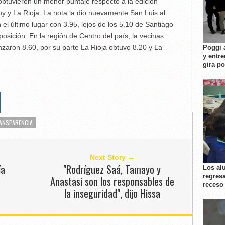
 obtuvieron un menor puntaje respecto a la edición
y y La Rioja. La nota la dio nuevamente San Luis al
l último lugar con 3.95, lejos de los 5.10 de Santiago
posición. En la región de Centro del país, la vecinas
zaron 8.60, por su parte La Rioja obtuvo 8.20 y La
Poggi 
y entre
gira p
ANSPARENCIA
Next Story →
ía
"Rodríguez Saá, Tamayo y
Los al
regresa
Anastasi son los responsables de
receso
la inseguridad", dijo Hissa