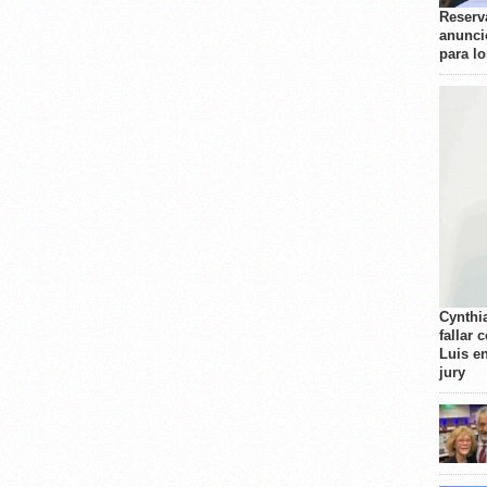
Reserva
anunci
para l
Cynthi
fallar 
Luis e
jury