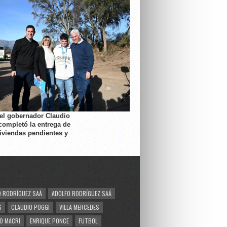
 el gobernador Claudio
completó la entrega de
viviendas pendientes y
 RODRÍGUEZ SAÁ
ADOLFO RODRÍGUEZ SAÁ
S
CLAUDIO POGGI
VILLA MERCEDES
O MACRI
ENRIQUE PONCE
FUTBOL