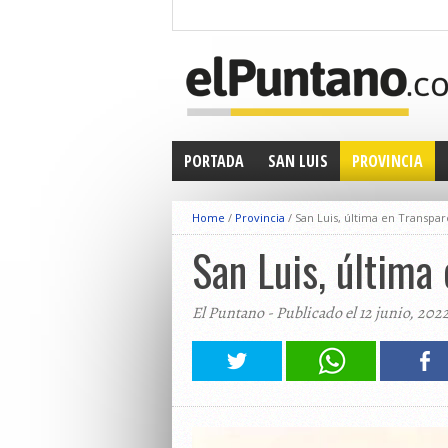
PORTADA
SAN LUIS
PROVINCIA
Home
/
Provincia
/
San Luis, última en Transpa
San Luis, última
El Puntano - Publicado el 12 junio, 202