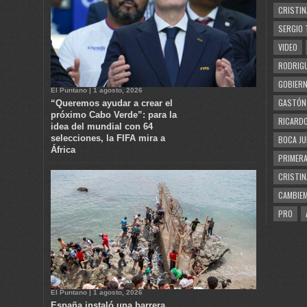
CRISTIN
SERGIO 
VIDEO
RODRIGU
GOBIERN
El Puntano | 1 agosto, 2026
GASTÓN
“Queremos ayudar a crear el
próximo Cabo Verde”: para la
RICARDO
idea del mundial con 64
selecciones, la FIFA mira a
BOCA JU
África
PRIMERA
CRISTIN
CAMBIE
PRO
El Puntano | 1 agosto, 2026
España instaló una barrera