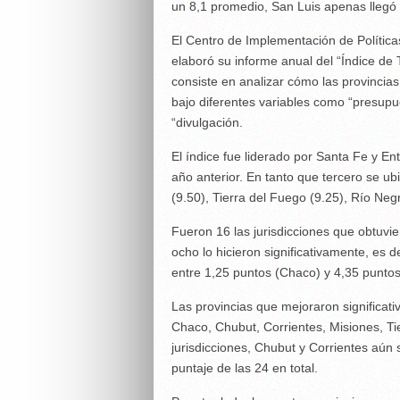
un 8,1 promedio, San Luis apenas llegó 
El Centro de Implementación de Política
elaboró su informe anual del “Índice de
consiste en analizar cómo las provincia
bajo diferentes variables como “presupue
“divulgación.
El índice fue liderado por Santa Fe y En
año anterior. En tanto que tercero se u
(9.50), Tierra del Fuego (9.25), Río Negr
Fueron 16 las jurisdicciones que obtuvie
ocho lo hicieron significativamente, es d
entre 1,25 puntos (Chaco) y 4,35 puntos
Las provincias que mejoraron significat
Chaco, Chubut, Corrientes, Misiones, T
jurisdicciones, Chubut y Corrientes aún
puntaje de las 24 en total.