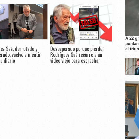
A 22 g
puntan
ez Saá, derrotado y
Desesperado porque pierde:
el triu
rado, vuelve a mentir
Rodríguez Saá recurre a un
u diario
video viejo para escrachar