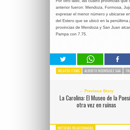
Por otro lado, las cuatro provincias que
anterior fueron: Mendoza, Formosa, Juju
expresar el menor número y ubicarse en e
del Estero que se ubicó en la penúltima 
provincias de Mendoza y San Juan alcan
Pampa con 7.75.
RELATED ITEMS
ALBERTO RODRÍGUEZ SAÁ
TR
← Previous Story
La Carolina: El Museo de la Poes
otra vez en ruinas
NOTICIAS RELACIONADAS