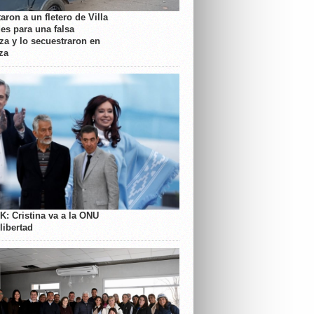
aron a un fletero de Villa
es para una falsa
a y lo secuestraron en
za
K: Cristina va a la ONU
libertad