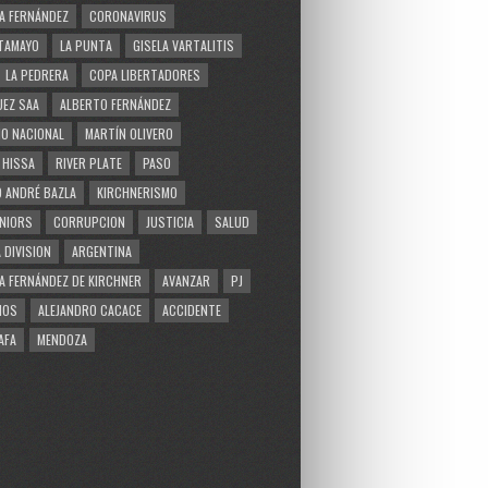
A FERNÁNDEZ
CORONAVIRUS
TAMAYO
LA PUNTA
GISELA VARTALITIS
LA PEDRERA
COPA LIBERTADORES
EZ SAA
ALBERTO FERNÁNDEZ
O NACIONAL
MARTÍN OLIVERO
 HISSA
RIVER PLATE
PASO
 ANDRÉ BAZLA
KIRCHNERISMO
NIORS
CORRUPCION
JUSTICIA
SALUD
 DIVISION
ARGENTINA
A FERNÁNDEZ DE KIRCHNER
AVANZAR
PJ
MOS
ALEJANDRO CACACE
ACCIDENTE
AFA
MENDOZA