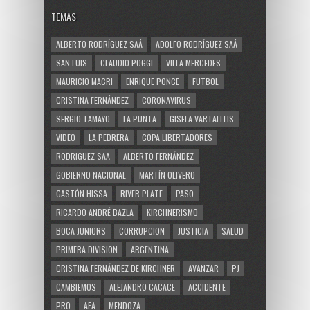
TEMAS
ALBERTO RODRÍGUEZ SAÁ
ADOLFO RODRÍGUEZ SAÁ
SAN LUIS
CLAUDIO POGGI
VILLA MERCEDES
MAURICIO MACRI
ENRIQUE PONCE
FUTBOL
CRISTINA FERNÁNDEZ
CORONAVIRUS
SERGIO TAMAYO
LA PUNTA
GISELA VARTALITIS
VIDEO
LA PEDRERA
COPA LIBERTADORES
RODRIGUEZ SAA
ALBERTO FERNÁNDEZ
GOBIERNO NACIONAL
MARTÍN OLIVERO
GASTÓN HISSA
RIVER PLATE
PASO
RICARDO ANDRÉ BAZLA
KIRCHNERISMO
BOCA JUNIORS
CORRUPCION
JUSTICIA
SALUD
PRIMERA DIVISION
ARGENTINA
CRISTINA FERNÁNDEZ DE KIRCHNER
AVANZAR
PJ
CAMBIEMOS
ALEJANDRO CACACE
ACCIDENTE
PRO
AFA
MENDOZA