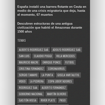
España instaló una barrera flotante en Ceuta en
medio de una crisis migratoria que deja, hasta
el momento, 67 muertos
Descubren estructuras de una antigua
civilización que habitó el Amazonas durante
1500 años
TEMAS
ALBERTO RODRÍGUEZ SAÁ
ADOLFO RODRÍGUEZ SAÁ
SAN LUIS
CLAUDIO POGGI
VILLA MERCEDES
MAURICIO MACRI
ENRIQUE PONCE
FUTBOL
CRISTINA FERNÁNDEZ
CORONAVIRUS
SERGIO TAMAYO
LA PUNTA
GISELA VARTALITIS
VIDEO
LA PEDRERA
COPA LIBERTADORES
RODRIGUEZ SAA
ALBERTO FERNÁNDEZ
GOBIERNO NACIONAL
MARTÍN OLIVERO
GASTÓN HISSA
RIVER PLATE
PASO