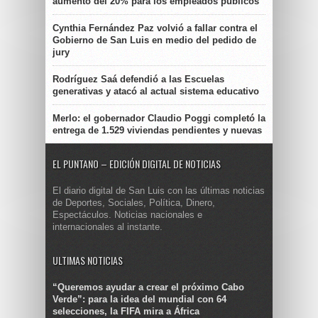
aumento del 20% para los empleados públicos
Cynthia Fernández Paz volvió a fallar contra el
Gobierno de San Luis en medio del pedido de
jury
Rodríguez Saá defendió a las Escuelas
generativas y atacó al actual sistema educativo
Merlo: el gobernador Claudio Poggi completó la
entrega de 1.529 viviendas pendientes y nuevas
EL PUNTANO – EDICIÓN DIGITAL DE NOTICIAS
El diario digital de San Luis con las últimas noticias
de Deportes, Sociales, Política, Dinero,
Espectáculos. Noticias nacionales e
internacionales al instante.
ULTIMAS NOTICIAS
“Queremos ayudar a crear el próximo Cabo
Verde”: para la idea del mundial con 64
selecciones, la FIFA mira a África