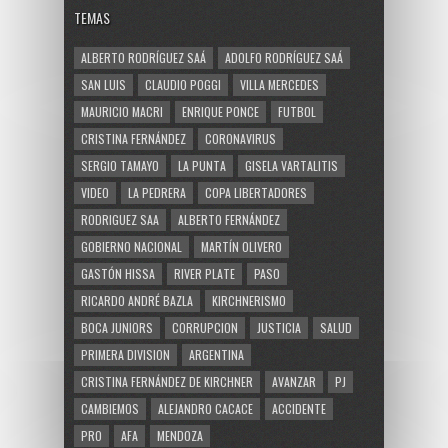
TEMAS
ALBERTO RODRÍGUEZ SAÁ
ADOLFO RODRÍGUEZ SAÁ
SAN LUIS
CLAUDIO POGGI
VILLA MERCEDES
MAURICIO MACRI
ENRIQUE PONCE
FUTBOL
CRISTINA FERNÁNDEZ
CORONAVIRUS
SERGIO TAMAYO
LA PUNTA
GISELA VARTALITIS
VIDEO
LA PEDRERA
COPA LIBERTADORES
RODRIGUEZ SAA
ALBERTO FERNÁNDEZ
GOBIERNO NACIONAL
MARTÍN OLIVERO
GASTÓN HISSA
RIVER PLATE
PASO
RICARDO ANDRÉ BAZLA
KIRCHNERISMO
BOCA JUNIORS
CORRUPCION
JUSTICIA
SALUD
PRIMERA DIVISION
ARGENTINA
CRISTINA FERNÁNDEZ DE KIRCHNER
AVANZAR
PJ
CAMBIEMOS
ALEJANDRO CACACE
ACCIDENTE
PRO
AFA
MENDOZA