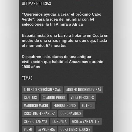
ULTIMAS NOTICIAS
“Queremos ayudar a crear el próximo Cabo
Verde”: para la idea del mundial con 64
selecciones, la FIFA mira a África
España instaló una barrera flotante en Ceuta en
medio de una crisis migratoria que deja, hasta
el momento, 67 muertos
Descubren estructuras de una antigua
civilización que habitó el Amazonas durante
1500 años
TEMAS
ALBERTO RODRÍGUEZ SAÁ
ADOLFO RODRÍGUEZ SAÁ
SAN LUIS
CLAUDIO POGGI
VILLA MERCEDES
MAURICIO MACRI
ENRIQUE PONCE
FUTBOL
CRISTINA FERNÁNDEZ
CORONAVIRUS
SERGIO TAMAYO
LA PUNTA
GISELA VARTALITIS
VIDEO
LA PEDRERA
COPA LIBERTADORES