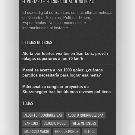
EL PUNTANO – EDICIÓN DIGITAL DE NOTICIAS
El diario digital de San Luis con las últimas noticias
de Deportes, Sociales, Política, Dinero,
Espectáculos. Noticias nacionales e
internacionales al instante.
ULTIMAS NOTICIAS
Alerta por fuertes vientos en San Luis: prevén
ráfagas superiores a los 70 km/h
Messi se acerca a los 1000 goles: ¿cuántos
partidos necesitaría para lograr esa meta?
Milei analiza congelar proyectos de
Sturzenegger tras los últimos reveses políticos
TEMAS
ALBERTO RODRÍGUEZ SAÁ
ADOLFO RODRÍGUEZ SAÁ
SAN LUIS
CLAUDIO POGGI
VILLA MERCEDES
MAURICIO MACRI
ENRIQUE PONCE
FUTBOL