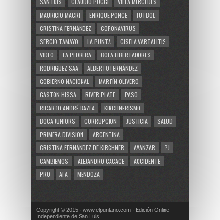
SAN LUIS
CLAUDIO POGGI
VILLA MERCEDES
MAURICIO MACRI
ENRIQUE PONCE
FUTBOL
CRISTINA FERNÁNDEZ
CORONAVIRUS
SERGIO TAMAYO
LA PUNTA
GISELA VARTALITIS
VIDEO
LA PEDRERA
COPA LIBERTADORES
RODRIGUEZ SAA
ALBERTO FERNÁNDEZ
GOBIERNO NACIONAL
MARTÍN OLIVERO
GASTÓN HISSA
RIVER PLATE
PASO
RICARDO ANDRÉ BAZLA
KIRCHNERISMO
BOCA JUNIORS
CORRUPCION
JUSTICIA
SALUD
PRIMERA DIVISION
ARGENTINA
CRISTINA FERNÁNDEZ DE KIRCHNER
AVANZAR
PJ
CAMBIEMOS
ALEJANDRO CACACE
ACCIDENTE
PRO
AFA
MENDOZA
Copyright © 2015 · www.elpuntano.com · Edición Online
Independiente de San Luis