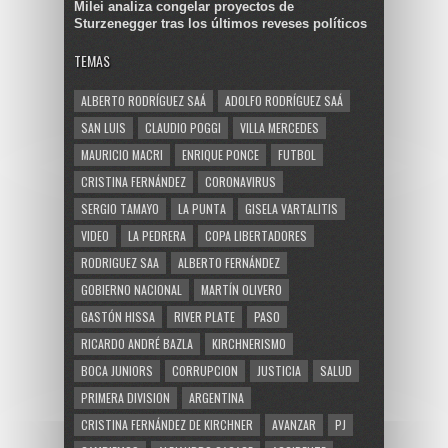
Milei analiza congelar proyectos de
Sturzenegger tras los últimos reveses políticos
TEMAS
ALBERTO RODRÍGUEZ SAÁ
ADOLFO RODRÍGUEZ SAÁ
SAN LUIS
CLAUDIO POGGI
VILLA MERCEDES
MAURICIO MACRI
ENRIQUE PONCE
FUTBOL
CRISTINA FERNÁNDEZ
CORONAVIRUS
SERGIO TAMAYO
LA PUNTA
GISELA VARTALITIS
VIDEO
LA PEDRERA
COPA LIBERTADORES
RODRIGUEZ SAA
ALBERTO FERNÁNDEZ
GOBIERNO NACIONAL
MARTÍN OLIVERO
GASTÓN HISSA
RIVER PLATE
PASO
RICARDO ANDRÉ BAZLA
KIRCHNERISMO
BOCA JUNIORS
CORRUPCION
JUSTICIA
SALUD
PRIMERA DIVISION
ARGENTINA
CRISTINA FERNÁNDEZ DE KIRCHNER
AVANZAR
PJ