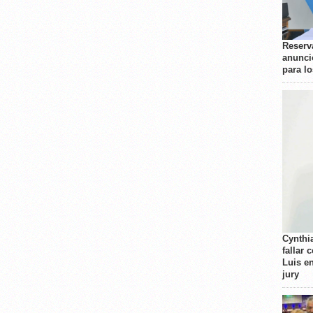
Reserva
anunci
para l
Cynthi
fallar 
Luis e
jury