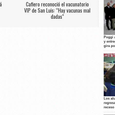
á
Cafiero reconoció el vacunatorio
VIP de San Luis: “Hay vacunas mal
dadas”
Poggi 
y entre
gira p
Los al
regresa
receso