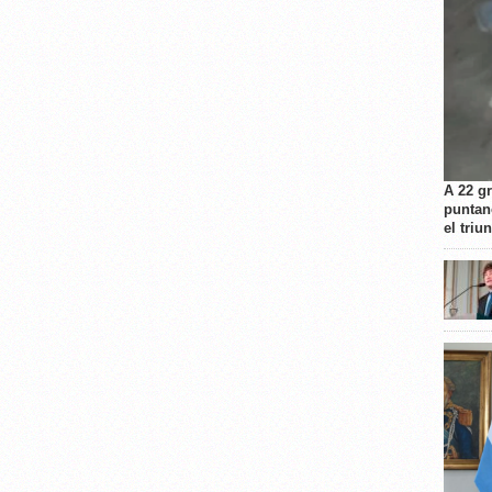
A 22 g
puntan
el triu