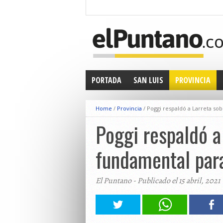
PORTADA
SAN LUIS
PROVINCIA
Home
/
Provincia
/
Poggi respaldó a Larreta sob
Poggi respaldó a 
fundamental para
El Puntano - Publicado el 15 abril, 2021