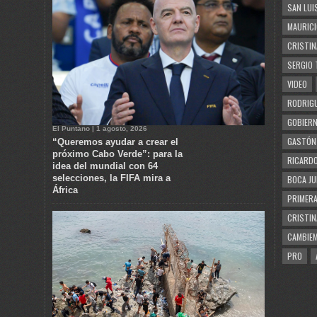
SAN LUI
MAURICI
CRISTIN
SERGIO 
VIDEO
RODRIGU
GOBIERN
El Puntano | 1 agosto, 2026
GASTÓN
“Queremos ayudar a crear el
próximo Cabo Verde”: para la
RICARDO
idea del mundial con 64
selecciones, la FIFA mira a
BOCA JU
África
PRIMERA
CRISTIN
CAMBIE
PRO