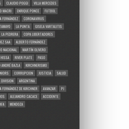
S
CLAUDIO POGGI
VILLA MERCEDES
O MACRI
ENRIQUE PONCE
FUTBOL
A FERNÁNDEZ
CORONAVIRUS
TAMAYO
LA PUNTA
GISELA VARTALITIS
LA PEDRERA
COPA LIBERTADORES
EZ SAA
ALBERTO FERNÁNDEZ
O NACIONAL
MARTÍN OLIVERO
 HISSA
RIVER PLATE
PASO
 ANDRÉ BAZLA
KIRCHNERISMO
NIORS
CORRUPCION
JUSTICIA
SALUD
 DIVISION
ARGENTINA
A FERNÁNDEZ DE KIRCHNER
AVANZAR
PJ
MOS
ALEJANDRO CACACE
ACCIDENTE
AFA
MENDOZA