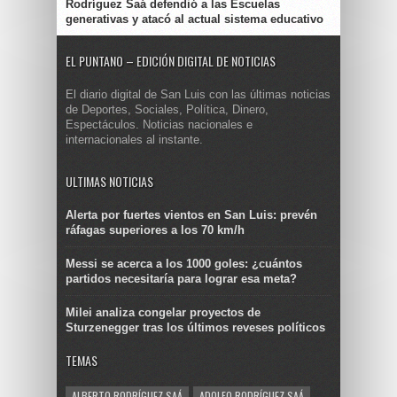
Rodríguez Saá defendió a las Escuelas
generativas y atacó al actual sistema educativo
EL PUNTANO – EDICIÓN DIGITAL DE NOTICIAS
El diario digital de San Luis con las últimas noticias
de Deportes, Sociales, Política, Dinero,
Espectáculos. Noticias nacionales e
internacionales al instante.
ULTIMAS NOTICIAS
Alerta por fuertes vientos en San Luis: prevén
ráfagas superiores a los 70 km/h
Messi se acerca a los 1000 goles: ¿cuántos
partidos necesitaría para lograr esa meta?
Milei analiza congelar proyectos de
Sturzenegger tras los últimos reveses políticos
TEMAS
ALBERTO RODRÍGUEZ SAÁ
ADOLFO RODRÍGUEZ SAÁ