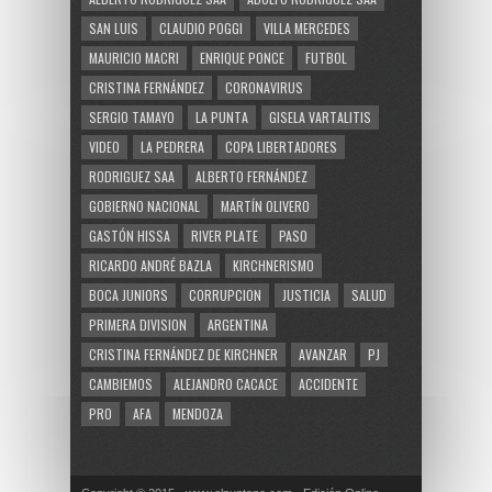
SAN LUIS
CLAUDIO POGGI
VILLA MERCEDES
MAURICIO MACRI
ENRIQUE PONCE
FUTBOL
CRISTINA FERNÁNDEZ
CORONAVIRUS
SERGIO TAMAYO
LA PUNTA
GISELA VARTALITIS
VIDEO
LA PEDRERA
COPA LIBERTADORES
RODRIGUEZ SAA
ALBERTO FERNÁNDEZ
GOBIERNO NACIONAL
MARTÍN OLIVERO
GASTÓN HISSA
RIVER PLATE
PASO
RICARDO ANDRÉ BAZLA
KIRCHNERISMO
BOCA JUNIORS
CORRUPCION
JUSTICIA
SALUD
PRIMERA DIVISION
ARGENTINA
CRISTINA FERNÁNDEZ DE KIRCHNER
AVANZAR
PJ
CAMBIEMOS
ALEJANDRO CACACE
ACCIDENTE
PRO
AFA
MENDOZA