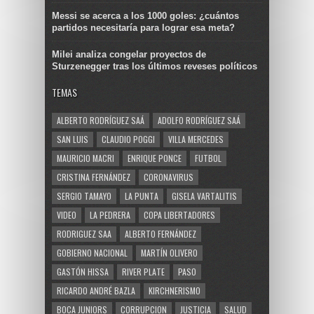
Messi se acerca a los 1000 goles: ¿cuántos
partidos necesitaría para lograr esa meta?
Milei analiza congelar proyectos de
Sturzenegger tras los últimos reveses políticos
TEMAS
ALBERTO RODRÍGUEZ SAÁ
ADOLFO RODRÍGUEZ SAÁ
SAN LUIS
CLAUDIO POGGI
VILLA MERCEDES
MAURICIO MACRI
ENRIQUE PONCE
FUTBOL
CRISTINA FERNÁNDEZ
CORONAVIRUS
SERGIO TAMAYO
LA PUNTA
GISELA VARTALITIS
VIDEO
LA PEDRERA
COPA LIBERTADORES
RODRIGUEZ SAA
ALBERTO FERNÁNDEZ
GOBIERNO NACIONAL
MARTÍN OLIVERO
GASTÓN HISSA
RIVER PLATE
PASO
RICARDO ANDRÉ BAZLA
KIRCHNERISMO
BOCA JUNIORS
CORRUPCION
JUSTICIA
SALUD