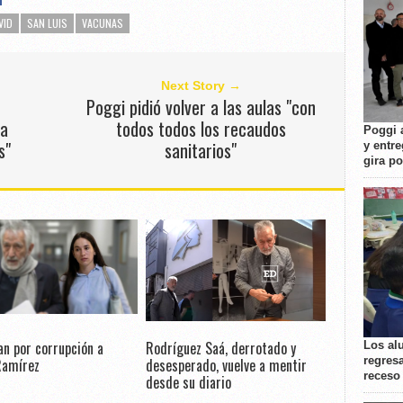
VID
SAN LUIS
VACUNAS
Next Story →
Poggi pidió volver a las aulas "con
ra
todos todos los recaudos
Poggi 
s"
sanitarios"
y entre
gira p
n por corrupción a
Rodríguez Saá, derrotado y
Los al
regresa
Ramírez
desesperado, vuelve a mentir
receso
desde su diario