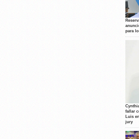
Reserva
anunci
para l
Cynthi
fallar 
Luis e
jury