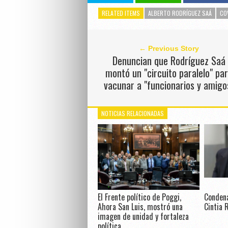
RELATED ITEMS
ALBERTO RODRÍGUEZ SAÁ
CO
← Previous Story
Denuncian que Rodríguez Saá
montó un "circuito paralelo" pa
vacunar a "funcionarios y amigo
NOTICIAS RELACIONADAS
El Frente político de Poggi,
Condena
Ahora San Luis, mostró una
Cintia 
imagen de unidad y fortaleza
política