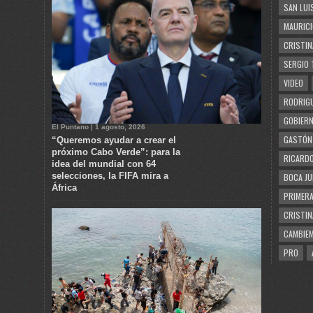
SAN LUI
MAURICI
CRISTIN
SERGIO 
VIDEO
RODRIGU
GOBIERN
El Puntano | 1 agosto, 2026
GASTÓN
“Queremos ayudar a crear el
próximo Cabo Verde”: para la
RICARDO
idea del mundial con 64
selecciones, la FIFA mira a
BOCA JU
África
PRIMERA
CRISTIN
CAMBIE
PRO