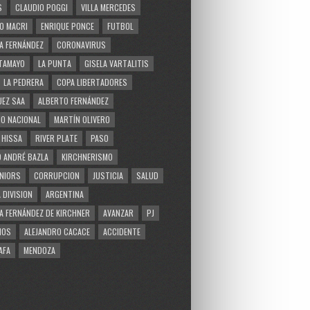
S
CLAUDIO POGGI
VILLA MERCEDES
O MACRI
ENRIQUE PONCE
FUTBOL
A FERNÁNDEZ
CORONAVIRUS
TAMAYO
LA PUNTA
GISELA VARTALITIS
LA PEDRERA
COPA LIBERTADORES
EZ SAA
ALBERTO FERNÁNDEZ
O NACIONAL
MARTÍN OLIVERO
 HISSA
RIVER PLATE
PASO
 ANDRÉ BAZLA
KIRCHNERISMO
NIORS
CORRUPCION
JUSTICIA
SALUD
 DIVISION
ARGENTINA
A FERNÁNDEZ DE KIRCHNER
AVANZAR
PJ
MOS
ALEJANDRO CACACE
ACCIDENTE
AFA
MENDOZA