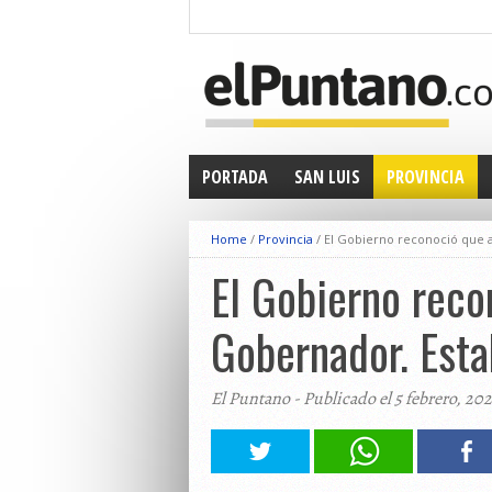
PORTADA
SAN LUIS
PROVINCIA
Home
/
Provincia
/
El Gobierno reconoció que a
El Gobierno reco
Gobernador. Esta
El Puntano - Publicado el 5 febrero, 202