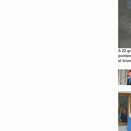
A 22 g
puntan
el triu