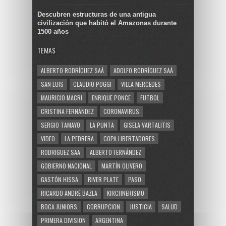
Descubren estructuras de una antigua
civilización que habitó el Amazonas durante
1500 años
TEMAS
ALBERTO RODRÍGUEZ SAÁ
ADOLFO RODRÍGUEZ SAÁ
SAN LUIS
CLAUDIO POGGI
VILLA MERCEDES
MAURICIO MACRI
ENRIQUE PONCE
FUTBOL
CRISTINA FERNÁNDEZ
CORONAVIRUS
SERGIO TAMAYO
LA PUNTA
GISELA VARTALITIS
VIDEO
LA PEDRERA
COPA LIBERTADORES
RODRIGUEZ SAA
ALBERTO FERNÁNDEZ
GOBIERNO NACIONAL
MARTÍN OLIVERO
GASTÓN HISSA
RIVER PLATE
PASO
RICARDO ANDRÉ BAZLA
KIRCHNERISMO
BOCA JUNIORS
CORRUPCION
JUSTICIA
SALUD
PRIMERA DIVISION
ARGENTINA