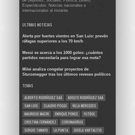
de Deportes, Sociales, Política, Dinero,
Espectáculos. Noticias nacionales e
internacionales al instante.
ULTIMAS NOTICIAS
Alerta por fuertes vientos en San Luis: prevén
ráfagas superiores a los 70 km/h
Messi se acerca a los 1000 goles: ¿cuántos
partidos necesitaría para lograr esa meta?
Milei analiza congelar proyectos de
Sturzenegger tras los últimos reveses políticos
TEMAS
ALBERTO RODRÍGUEZ SAÁ
ADOLFO RODRÍGUEZ SAÁ
SAN LUIS
CLAUDIO POGGI
VILLA MERCEDES
MAURICIO MACRI
ENRIQUE PONCE
FUTBOL
CRISTINA FERNÁNDEZ
CORONAVIRUS
SERGIO TAMAYO
LA PUNTA
GISELA VARTALITIS