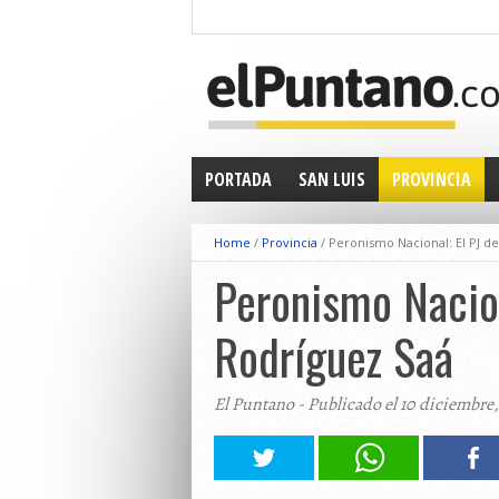
PORTADA
SAN LUIS
PROVINCIA
Home
/
Provincia
/
Peronismo Nacional: El PJ de
Peronismo Naciona
Rodríguez Saá
El Puntano - Publicado el 10 diciembre