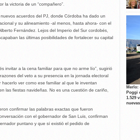
or la victoria de un “compañero”.
os nuevos acuerdos del PJ, donde Córdoba ha dado un
acional y su alineamiento -al menos, hasta ahora- con el
lberto Fernández. Lejos del Imperio del Sur cordobés,
paban las últimas posibilidades de fortalecer su capital
s invitar a la cena familiar para que no arme lío”, sugirió
 razones del veto a su presencia en la jornada electoral
 hacerlo ver como ese familiar al que le inventan
Merlo:
 en las fiestas navideñas. No es una cuestión de cariño,
Poggi 
1.529 
nuevas
eron confirmar las palabras exactas que fueron
onversación con el gobernador de San Luis, confirman
obernador puntano y que sí existió el pedido de