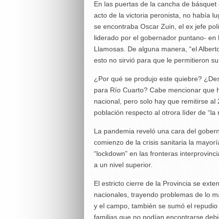
En las puertas de la cancha de básquet d
acto de la victoria peronista, no había 
se encontraba Oscar Zuin, el ex jefe po
liderado por el gobernador puntano- en l
Llamosas. De alguna manera, “el Alberto
esto no sirvió para que le permitieron su
¿Por qué se produjo este quiebre? ¿Des
para Río Cuarto? Cabe mencionar que ha
nacional, pero solo hay que remitirse al
población respecto al otrora líder de “la
La pandemia reveló una cara del goberna
comienzo de la crisis sanitaria la mayor
“lockdown” en las fronteras interprovinc
a un nivel superior.
El estricto cierre de la Provincia se e
nacionales, trayendo problemas de lo má
y el campo, también se sumó el repudio 
familias que no podían encontrarse debi