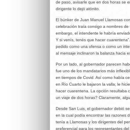
de paso, avisarle que en dos horas se en
dirigente lo dejó atónito.
El búnker de Juan Manuel Llamosas comen
celebración traía consigo a nombres de t
embargo, el intendente le habría envia
Y si venís, tenés que hacer cuarentena”
pedido como una ofensa o como un inten
al mensaje inclinaron la balanza hacia e
Por un lado, al gobernador parecen hab
fue uno de los mandatarios más inflexib
en tiempos de Covid. Así como había cer
en Río Cuarto le bajaron la valla; le hic
hacer cuarentena. La opción resultaba c
un viaje de dos horas? Claramente, algu
Desde San Luis, el gobernador debió seg
en la cual podía encontrar las razones d
tenía a Llamosas y los dirigentes del p
preferencial para los representantes del