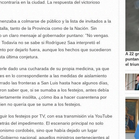
contraría en la ciudad. La respuesta del victorioso
zaba a colmarse de público y la lista de invitados a la
alla, tanto de la Provincia como de la Nación. Sin
do un claro mensaje al gobernador puntano: “No vengas.
. Todavía no se sabe si Rodríguez Saa interpretó el
to por dejarlo fuera, aunque los hechos que sucedieron
A 22 g
sta última conjetura.
puntan
el triu
erle dado una cucharada de su propia medicina, ya que
les en lo correspondiente a las medidas de aislamiento
rado las fronteras a San Luis hasta hace algunos días,
ieron saber que, si se sumaba a los festejos, antes debía
iertamente insólita, ¿cómo iba a hacer cuarentena por
ien no quería que se sume a los festejos.
uir los festejos por TV, con esa transmisión vía YouTube
etrás del impedimento. El escenario principal no solo
eronismo cordobés, sino que había dejado un lugar
 Gobierno nacional, aquellos ministros pertenecientes al