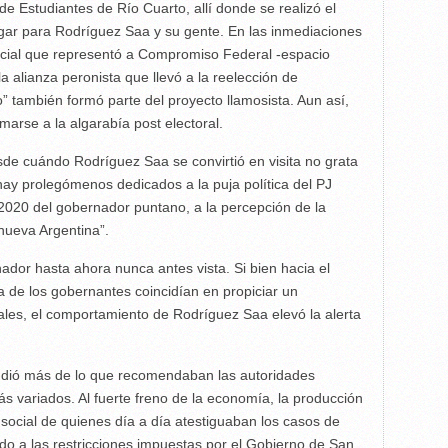
e Estudiantes de Río Cuarto, allí donde se realizó el
lugar para Rodríguez Saa y su gente. En las inmediaciones
licial que representó a Compromiso Federal -espacio
a alianza peronista que llevó a la reelección de
” también formó parte del proyecto llamosista. Aun así,
marse a la algarabía post electoral.
de cuándo Rodríguez Saa se convirtió en visita no grata
y prolegómenos dedicados a la puja política del PJ
 2020 del gobernador puntano, a la percepción de la
 nueva Argentina”.
dor hasta ahora nunca antes vista. Si bien hacia el
ía de los gobernantes coincidían en propiciar un
iales, el comportamiento de Rodríguez Saa elevó la alerta
xtendió más de lo que recomendaban las autoridades
s variados. Al fuerte freno de la economía, la producción
social de quienes día a día atestiguaban los casos de
do a las restricciones impuestas por el Gobierno de San