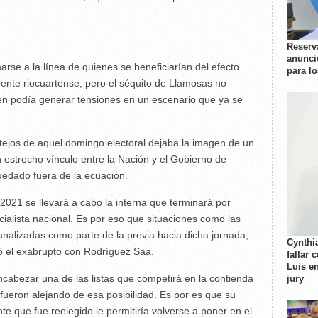
Reserva
anunci
se a la línea de quienes se beneficiarían del efecto
para l
ente riocuartense, pero el séquito de Llamosas no
ien podía generar tensiones en un escenario que ya se
tejos de aquel domingo electoral dejaba la imagen de un
estrecho vínculo entre la Nación y el Gobierno de
edado fuera de la ecuación.
021 se llevará a cabo la interna que terminará por
icialista nacional. Es por eso que situaciones como las
nalizadas como parte de la previa hacia dicha jornada;
Cynthi
ró el exabrupto con Rodríguez Saa.
fallar 
Luis e
cabezar una de las listas que competirá en la contienda
jury
 fueron alejando de esa posibilidad. Es por es que su
te que fue reelegido le permitiría volverse a poner en el