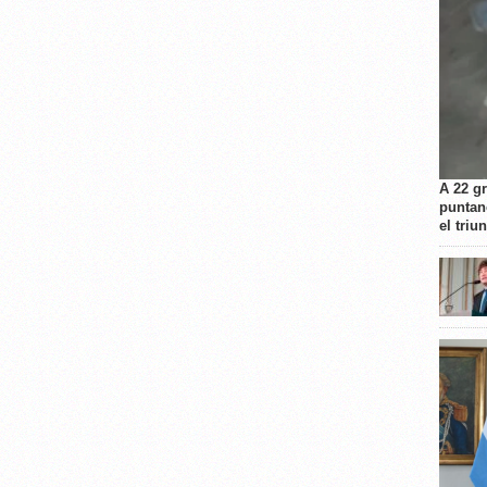
A 22 g
puntan
el triu