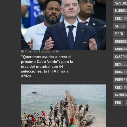
SAN LUI
MAURICI
CRISTIN
SERGIO 
VIDEO
RODRIGU
GOBIERN
El Puntano | 1 agosto, 2026
GASTÓN
“Queremos ayudar a crear el
próximo Cabo Verde”: para la
RICARDO
idea del mundial con 64
selecciones, la FIFA mira a
BOCA JU
África
PRIMERA
CRISTIN
CAMBIE
PRO