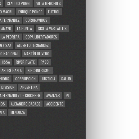
S
CLAUDIO POGGI
VILLA MERCEDES
O MACRI
ENRIQUE PONCE
FUTBOL
A FERNÁNDEZ
CORONAVIRUS
TAMAYO
LA PUNTA
GISELA VARTALITIS
LA PEDRERA
COPA LIBERTADORES
EZ SAA
ALBERTO FERNÁNDEZ
O NACIONAL
MARTÍN OLIVERO
 HISSA
RIVER PLATE
PASO
 ANDRÉ BAZLA
KIRCHNERISMO
NIORS
CORRUPCION
JUSTICIA
SALUD
 DIVISION
ARGENTINA
A FERNÁNDEZ DE KIRCHNER
AVANZAR
PJ
MOS
ALEJANDRO CACACE
ACCIDENTE
AFA
MENDOZA