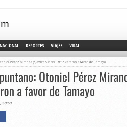
NACIONAL
DEPORTES
VIAJES
VIRAL
toniel Pérez Miranda y Javier Suárez Ortíz votaron a favor de Tamayo
spuntano: Otoniel Pérez Mirand
aron a favor de Tamayo
e, 2020