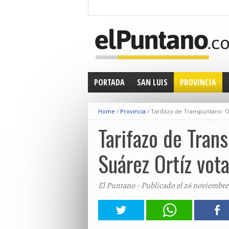
PORTADA
SAN LUIS
PROVINCIA
Home
/
Provincia
/
Tarifazo de Transpuntano: O
Tarifazo de Tran
Suárez Ortíz vot
El Puntano - Publicado el 26 noviembr