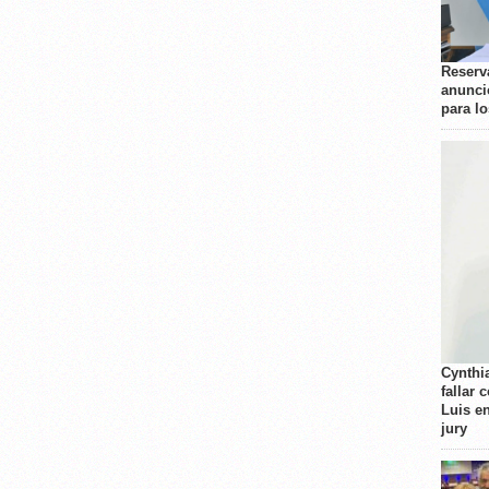
Reserva
anunci
para l
Cynthi
fallar 
Luis e
jury