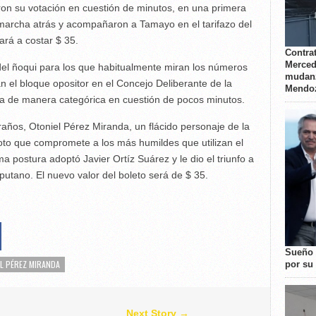
ron su votación en cuestión de minutos, en una primera
 marcha atrás y acompañaron a Tamayo en el tarifazo del
ará a costar $ 35.
Contrat
Merced
del ñoqui para los que habitualmente miran los números
mudanz
an el bloque opositor en el Concejo Deliberante de la
Mendo
a de manera categórica en cuestión de pocos minutos.
traños, Otoniel Pérez Miranda, un flácido personaje de la
l voto que compromete a los más humildes que utilizan el
a postura adoptó Javier Ortíz Suárez y le dio el triunfo a
putano. El nuevo valor del boleto será de $ 35.
Sueño 
L PÉREZ MIRANDA
por su 
Next Story →