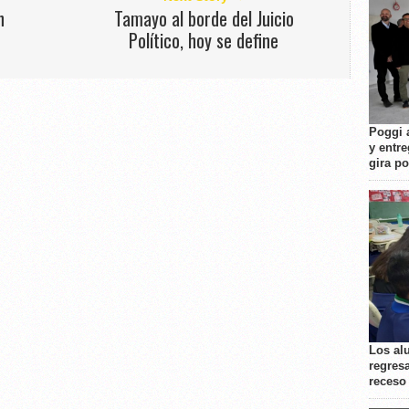
n
Tamayo al borde del Juicio
Político, hoy se define
Poggi 
y entre
gira p
Los al
regresa
receso