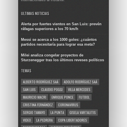
ULTIMAS NOTICIAS
Alerta por fuertes vientos en San Luis: prevén
ráfagas superiores a los 70 km/h
Messi se acerca a los 1000 goles: ¿cuántos
partidos necesitaría para lograr esa meta?
Milei analiza congelar proyectos de
Sturzenegger tras los últimos reveses políticos
TEMAS
ALBERTO RODRÍGUEZ SAÁ
ADOLFO RODRÍGUEZ SAÁ
SAN LUIS
CLAUDIO POGGI
VILLA MERCEDES
MAURICIO MACRI
ENRIQUE PONCE
FUTBOL
CRISTINA FERNÁNDEZ
CORONAVIRUS
SERGIO TAMAYO
LA PUNTA
GISELA VARTALITIS
VIDEO
LA PEDRERA
COPA LIBERTADORES