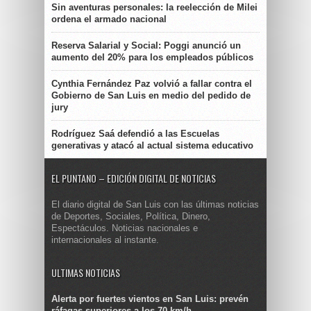
Sin aventuras personales: la reelección de Milei
ordena el armado nacional
Reserva Salarial y Social: Poggi anunció un
aumento del 20% para los empleados públicos
Cynthia Fernández Paz volvió a fallar contra el
Gobierno de San Luis en medio del pedido de
jury
Rodríguez Saá defendió a las Escuelas
generativas y atacó al actual sistema educativo
EL PUNTANO – EDICIÓN DIGITAL DE NOTICIAS
El diario digital de San Luis con las últimas noticias
de Deportes, Sociales, Política, Dinero,
Espectáculos. Noticias nacionales e
internacionales al instante.
ULTIMAS NOTICIAS
Alerta por fuertes vientos en San Luis: prevén
ráfagas superiores a los 70 km/h