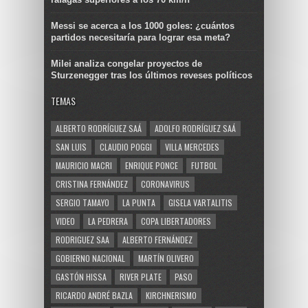
Messi se acerca a los 1000 goles: ¿cuántos
partidos necesitaría para lograr esa meta?
Milei analiza congelar proyectos de
Sturzenegger tras los últimos reveses políticos
TEMAS
ALBERTO RODRÍGUEZ SAÁ
ADOLFO RODRÍGUEZ SAÁ
SAN LUIS
CLAUDIO POGGI
VILLA MERCEDES
MAURICIO MACRI
ENRIQUE PONCE
FUTBOL
CRISTINA FERNÁNDEZ
CORONAVIRUS
SERGIO TAMAYO
LA PUNTA
GISELA VARTALITIS
VIDEO
LA PEDRERA
COPA LIBERTADORES
RODRIGUEZ SAA
ALBERTO FERNÁNDEZ
GOBIERNO NACIONAL
MARTÍN OLIVERO
GASTÓN HISSA
RIVER PLATE
PASO
RICARDO ANDRÉ BAZLA
KIRCHNERISMO