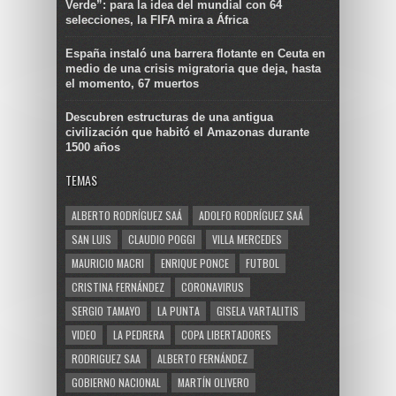
Verde”: para la idea del mundial con 64
selecciones, la FIFA mira a África
España instaló una barrera flotante en Ceuta en
medio de una crisis migratoria que deja, hasta
el momento, 67 muertos
Descubren estructuras de una antigua
civilización que habitó el Amazonas durante
1500 años
TEMAS
ALBERTO RODRÍGUEZ SAÁ
ADOLFO RODRÍGUEZ SAÁ
SAN LUIS
CLAUDIO POGGI
VILLA MERCEDES
MAURICIO MACRI
ENRIQUE PONCE
FUTBOL
CRISTINA FERNÁNDEZ
CORONAVIRUS
SERGIO TAMAYO
LA PUNTA
GISELA VARTALITIS
VIDEO
LA PEDRERA
COPA LIBERTADORES
RODRIGUEZ SAA
ALBERTO FERNÁNDEZ
GOBIERNO NACIONAL
MARTÍN OLIVERO