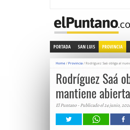
PORTADA
SAN LUIS
PROVINCIA
Home
/
Provincia
/
Rodríguez Saá obliga al nue
Rodríguez Saá ob
mantiene abierta
El Puntano - Publicado el 24 junio, 202