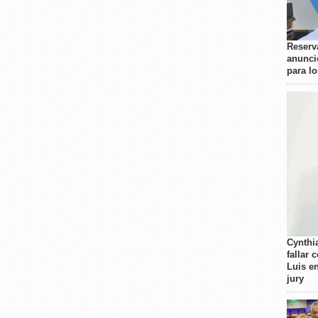
Reserva
anunci
para l
Cynthi
fallar 
Luis e
jury