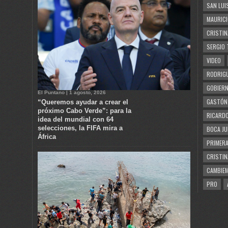
SAN LUI
MAURICI
CRISTIN
SERGIO 
VIDEO
RODRIGU
GOBIERN
El Puntano | 1 agosto, 2026
GASTÓN
“Queremos ayudar a crear el
próximo Cabo Verde”: para la
RICARDO
idea del mundial con 64
selecciones, la FIFA mira a
BOCA JU
África
PRIMERA
CRISTIN
CAMBIE
PRO