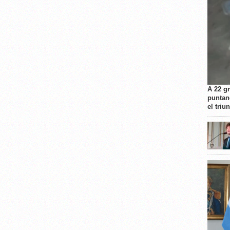
A 22 g
puntan
el triu