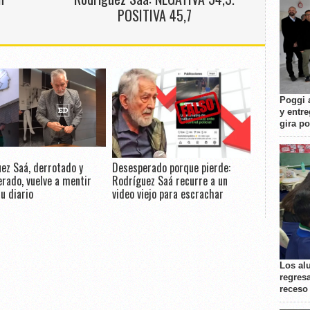
POSITIVA 45,7
Poggi 
y entre
gira p
ez Saá, derrotado y
Desesperado porque pierde:
rado, vuelve a mentir
Rodríguez Saá recurre a un
u diario
video viejo para escrachar
Los al
regresa
receso