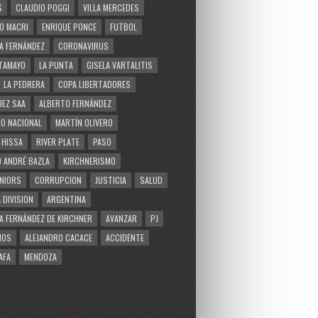
S
CLAUDIO POGGI
VILLA MERCEDES
O MACRI
ENRIQUE PONCE
FUTBOL
A FERNÁNDEZ
CORONAVIRUS
TAMAYO
LA PUNTA
GISELA VARTALITIS
LA PEDRERA
COPA LIBERTADORES
EZ SAA
ALBERTO FERNÁNDEZ
O NACIONAL
MARTÍN OLIVERO
 HISSA
RIVER PLATE
PASO
 ANDRÉ BAZLA
KIRCHNERISMO
NIORS
CORRUPCION
JUSTICIA
SALUD
 DIVISION
ARGENTINA
A FERNÁNDEZ DE KIRCHNER
AVANZAR
PJ
MOS
ALEJANDRO CACACE
ACCIDENTE
AFA
MENDOZA