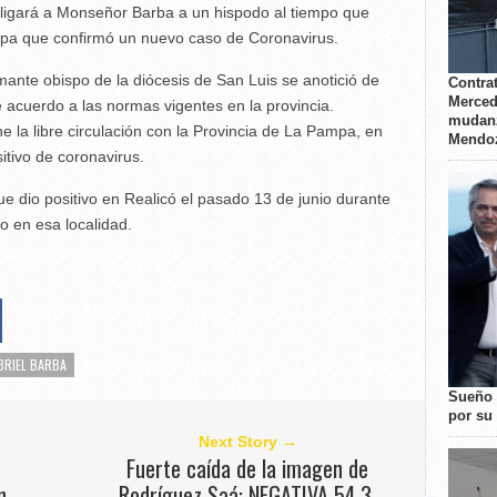
ligará a Monseñor Barba a un hispodo al tiempo que
mpa que confirmó un nuevo caso de Coronavirus.
amante obispo de la diócesis de San Luis se anotició de
Contrat
Merced
acuerdo a las normas vigentes en la provincia.
mudanz
la libre circulación con la Provincia de La Pampa, en
Mendo
itivo de coronavirus.
que dio positivo en Realicó el pasado 13 de junio durante
o en esa localidad.
BRIEL BARBA
Sueño 
por su 
Next Story →
Fuerte caída de la imagen de
n
Rodríguez Saá: NEGATIVA 54,3.