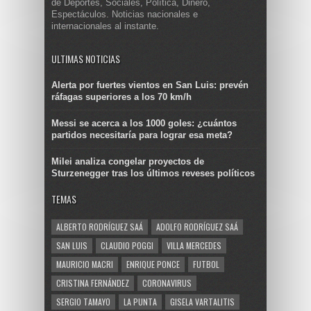
de Deportes, Sociales, Política, Dinero,
Espectáculos. Noticias nacionales e
internacionales al instante.
ULTIMAS NOTICIAS
Alerta por fuertes vientos en San Luis: prevén
ráfagas superiores a los 70 km/h
Messi se acerca a los 1000 goles: ¿cuántos
partidos necesitaría para lograr esa meta?
Milei analiza congelar proyectos de
Sturzenegger tras los últimos reveses políticos
TEMAS
ALBERTO RODRÍGUEZ SAÁ
ADOLFO RODRÍGUEZ SAÁ
SAN LUIS
CLAUDIO POGGI
VILLA MERCEDES
MAURICIO MACRI
ENRIQUE PONCE
FUTBOL
CRISTINA FERNÁNDEZ
CORONAVIRUS
SERGIO TAMAYO
LA PUNTA
GISELA VARTALITIS