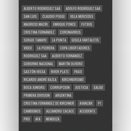
ALBERTO RODRÍGUEZ SAÁ
ADOLFO RODRÍGUEZ SAÁ
SAN LUIS
CLAUDIO POGGI
VILLA MERCEDES
MAURICIO MACRI
ENRIQUE PONCE
FUTBOL
CRISTINA FERNÁNDEZ
CORONAVIRUS
SERGIO TAMAYO
LA PUNTA
GISELA VARTALITIS
VIDEO
LA PEDRERA
COPA LIBERTADORES
RODRIGUEZ SAA
ALBERTO FERNÁNDEZ
GOBIERNO NACIONAL
MARTÍN OLIVERO
GASTÓN HISSA
RIVER PLATE
PASO
RICARDO ANDRÉ BAZLA
KIRCHNERISMO
BOCA JUNIORS
CORRUPCION
JUSTICIA
SALUD
PRIMERA DIVISION
ARGENTINA
CRISTINA FERNÁNDEZ DE KIRCHNER
AVANZAR
PJ
CAMBIEMOS
ALEJANDRO CACACE
ACCIDENTE
PRO
AFA
MENDOZA