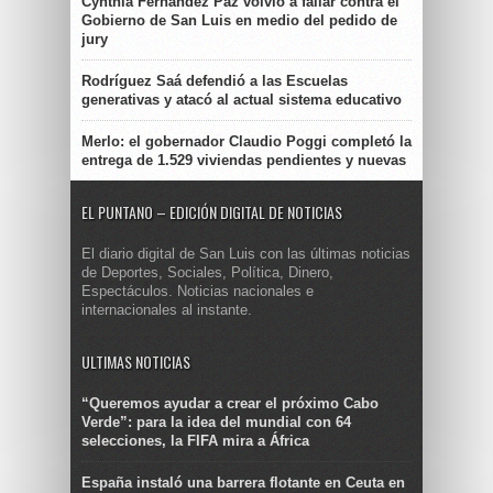
Cynthia Fernández Paz volvió a fallar contra el
Gobierno de San Luis en medio del pedido de
jury
Rodríguez Saá defendió a las Escuelas
generativas y atacó al actual sistema educativo
Merlo: el gobernador Claudio Poggi completó la
entrega de 1.529 viviendas pendientes y nuevas
EL PUNTANO – EDICIÓN DIGITAL DE NOTICIAS
El diario digital de San Luis con las últimas noticias
de Deportes, Sociales, Política, Dinero,
Espectáculos. Noticias nacionales e
internacionales al instante.
ULTIMAS NOTICIAS
“Queremos ayudar a crear el próximo Cabo
Verde”: para la idea del mundial con 64
selecciones, la FIFA mira a África
España instaló una barrera flotante en Ceuta en