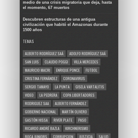
medio de una crisis migratoria que deja, hasta
el momento, 67 muertos
Descubren estructuras de una antigua
civilización que habitó el Amazonas durante
1500 años
TEMAS
ALBERTO RODRÍGUEZ SAÁ
ADOLFO RODRÍGUEZ SAÁ
SAN LUIS
CLAUDIO POGGI
VILLA MERCEDES
MAURICIO MACRI
ENRIQUE PONCE
FUTBOL
CRISTINA FERNÁNDEZ
CORONAVIRUS
SERGIO TAMAYO
LA PUNTA
GISELA VARTALITIS
VIDEO
LA PEDRERA
COPA LIBERTADORES
RODRIGUEZ SAA
ALBERTO FERNÁNDEZ
GOBIERNO NACIONAL
MARTÍN OLIVERO
GASTÓN HISSA
RIVER PLATE
PASO
RICARDO ANDRÉ BAZLA
KIRCHNERISMO
BOCA JUNIORS
CORRUPCION
JUSTICIA
SALUD