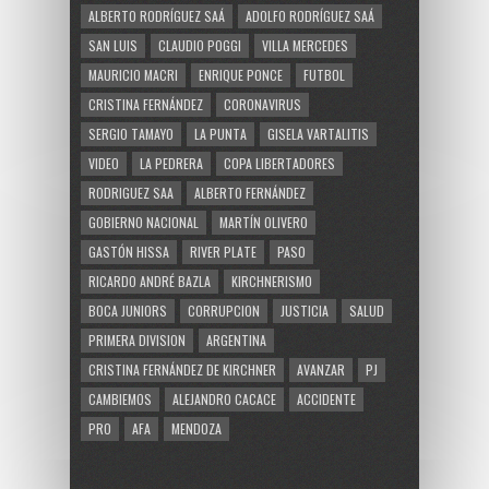
ALBERTO RODRÍGUEZ SAÁ
ADOLFO RODRÍGUEZ SAÁ
SAN LUIS
CLAUDIO POGGI
VILLA MERCEDES
MAURICIO MACRI
ENRIQUE PONCE
FUTBOL
CRISTINA FERNÁNDEZ
CORONAVIRUS
SERGIO TAMAYO
LA PUNTA
GISELA VARTALITIS
VIDEO
LA PEDRERA
COPA LIBERTADORES
RODRIGUEZ SAA
ALBERTO FERNÁNDEZ
GOBIERNO NACIONAL
MARTÍN OLIVERO
GASTÓN HISSA
RIVER PLATE
PASO
RICARDO ANDRÉ BAZLA
KIRCHNERISMO
BOCA JUNIORS
CORRUPCION
JUSTICIA
SALUD
PRIMERA DIVISION
ARGENTINA
CRISTINA FERNÁNDEZ DE KIRCHNER
AVANZAR
PJ
CAMBIEMOS
ALEJANDRO CACACE
ACCIDENTE
PRO
AFA
MENDOZA